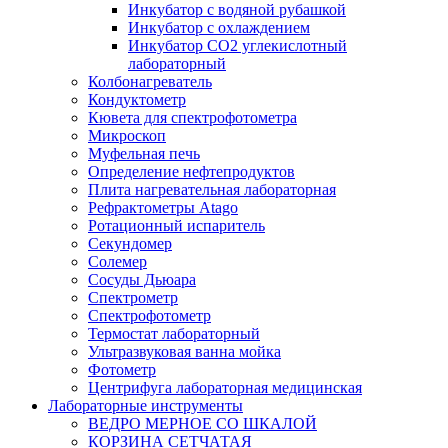
Инкубатор с водяной рубашкой
Инкубатор с охлаждением
Инкубатор СО2 углекислотный
лабораторный
Колбонагреватель
Кондуктометр
Кювета для спектрофотометра
Микроскоп
Муфельная печь
Определение нефтепродуктов
Плита нагревательная лабораторная
Рефрактометры Atago
Ротационный испаритель
Секундомер
Солемер
Сосуды Дьюара
Спектрометр
Спектрофотометр
Термостат лабораторный
Ультразвуковая ванна мойка
Фотометр
Центрифуга лабораторная медицинская
Лабораторные инструменты
ВЕДРО МЕРНОЕ СО ШКАЛОЙ
КОРЗИНА СЕТЧАТАЯ