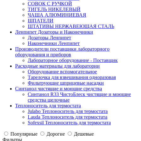
СОВОК С РУЧКОЙ
ТИГЕЛЬ НИКЕЛЕВЫЙ
ЧАША АЛЮМИНИЕВАЯ
ШПАТЕЛИ
ШТАТИВЫ НЕРЖАВЕЮЩАЯ СТАЛЬ
Ленпипет Дозаторы и Наконечники
Дозаторы Ленпипет
Наконечники Ленпипет
Производители поставщики лабораторного
оборудования и приборов
Лабораторное оборудование - Поставщик
Расходные материалы для лаборатории
Оборудование вспомогательное
Тарелочка для взвешивания одноразовая
Фильтрующие шприцевые насадки
Синтанол чистящие и моющие средства
Синтанол R33 ЧистоБлеск чистящие и моющие
средства щелочные
Теплоноситель для термостата
Julabo Теплоноситель для термостата
Lauda Теплоноситель для термостата
Sofexsil Теплоноситель для термостата
Популярные
Дорогие
Дешевые
Фильтры