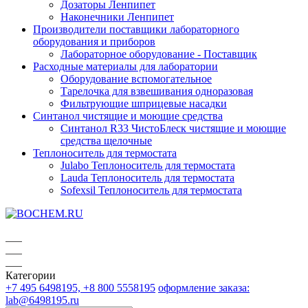
Дозаторы Ленпипет
Наконечники Ленпипет
Производители поставщики лабораторного
оборудования и приборов
Лабораторное оборудование - Поставщик
Расходные материалы для лаборатории
Оборудование вспомогательное
Тарелочка для взвешивания одноразовая
Фильтрующие шприцевые насадки
Синтанол чистящие и моющие средства
Синтанол R33 ЧистоБлеск чистящие и моющие
средства щелочные
Теплоноситель для термостата
Julabo Теплоноситель для термостата
Lauda Теплоноситель для термостата
Sofexsil Теплоноситель для термостата
Категории
+7 495 6498195, +8 800 5558195
оформление заказа:
lab@6498195.ru