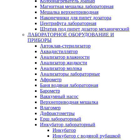
Колбонагреватель Joanlab
Магнитная мешалка лабораторная
Мешалка верхнеприводная
Наконечники для пипет дозатора
Центрифуга лабораторная
Штатив под пипет дозатор механический
ЛАБОРАТОРНОЕ ОБОРУДОВАНИЕ И
ПРИБОРЫ
Автоклав-стерилизатор
Аквадистиллятор
Анализатор влажности
Анализатор жидкости
Анализатор молока
Анализаторы лабораторные
Афрометр
Баня водяная лабораторная
Барометр
Ваккумный насос
Верхнеприводная мешалка
Влагомер
Дифрактометры
Ерш лабораторный
Инкубатор лабораторный
Инкубатор
Инкубатор с водяной рубашкой