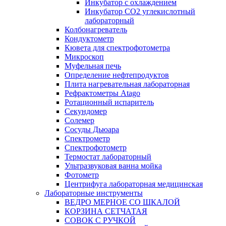
Инкубатор с охлаждением
Инкубатор СО2 углекислотный
лабораторный
Колбонагреватель
Кондуктометр
Кювета для спектрофотометра
Микроскоп
Муфельная печь
Определение нефтепродуктов
Плита нагревательная лабораторная
Рефрактометры Atago
Ротационный испаритель
Секундомер
Солемер
Сосуды Дьюара
Спектрометр
Спектрофотометр
Термостат лабораторный
Ультразвуковая ванна мойка
Фотометр
Центрифуга лабораторная медицинская
Лабораторные инструменты
ВЕДРО МЕРНОЕ СО ШКАЛОЙ
КОРЗИНА СЕТЧАТАЯ
СОВОК С РУЧКОЙ