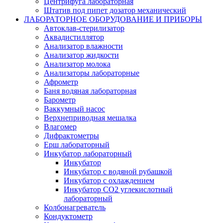
Центрифуга лабораторная
Штатив под пипет дозатор механический
ЛАБОРАТОРНОЕ ОБОРУДОВАНИЕ И ПРИБОРЫ
Автоклав-стерилизатор
Аквадистиллятор
Анализатор влажности
Анализатор жидкости
Анализатор молока
Анализаторы лабораторные
Афрометр
Баня водяная лабораторная
Барометр
Ваккумный насос
Верхнеприводная мешалка
Влагомер
Дифрактометры
Ерш лабораторный
Инкубатор лабораторный
Инкубатор
Инкубатор с водяной рубашкой
Инкубатор с охлаждением
Инкубатор СО2 углекислотный
лабораторный
Колбонагреватель
Кондуктометр