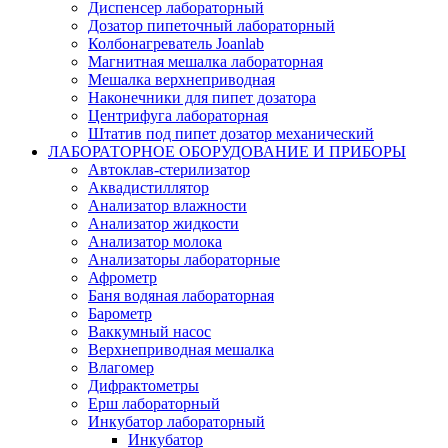
Диспенсер лабораторный
Дозатор пипеточный лабораторный
Колбонагреватель Joanlab
Магнитная мешалка лабораторная
Мешалка верхнеприводная
Наконечники для пипет дозатора
Центрифуга лабораторная
Штатив под пипет дозатор механический
ЛАБОРАТОРНОЕ ОБОРУДОВАНИЕ И ПРИБОРЫ
Автоклав-стерилизатор
Аквадистиллятор
Анализатор влажности
Анализатор жидкости
Анализатор молока
Анализаторы лабораторные
Афрометр
Баня водяная лабораторная
Барометр
Ваккумный насос
Верхнеприводная мешалка
Влагомер
Дифрактометры
Ерш лабораторный
Инкубатор лабораторный
Инкубатор