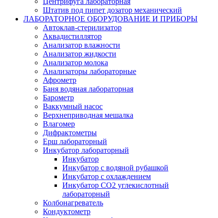
Центрифуга лабораторная
Штатив под пипет дозатор механический
ЛАБОРАТОРНОЕ ОБОРУДОВАНИЕ И ПРИБОРЫ
Автоклав-стерилизатор
Аквадистиллятор
Анализатор влажности
Анализатор жидкости
Анализатор молока
Анализаторы лабораторные
Афрометр
Баня водяная лабораторная
Барометр
Ваккумный насос
Верхнеприводная мешалка
Влагомер
Дифрактометры
Ерш лабораторный
Инкубатор лабораторный
Инкубатор
Инкубатор с водяной рубашкой
Инкубатор с охлаждением
Инкубатор СО2 углекислотный
лабораторный
Колбонагреватель
Кондуктометр