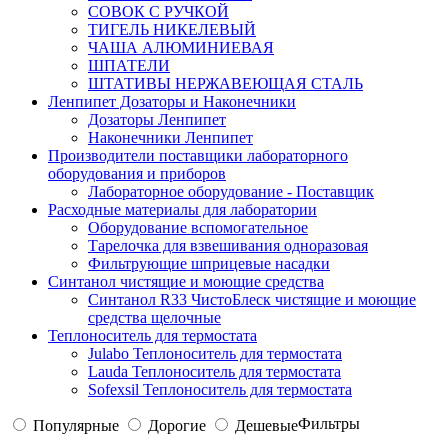
СОВОК С РУЧКОЙ
ТИГЕЛЬ НИКЕЛЕВЫЙ
ЧАША АЛЮМИНИЕВАЯ
ШПАТЕЛИ
ШТАТИВЫ НЕРЖАВЕЮЩАЯ СТАЛЬ
Ленпипет Дозаторы и Наконечники
Дозаторы Ленпипет
Наконечники Ленпипет
Производители поставщики лабораторного
оборудования и приборов
Лабораторное оборудование - Поставщик
Расходные материалы для лаборатории
Оборудование вспомогательное
Тарелочка для взвешивания одноразовая
Фильтрующие шприцевые насадки
Синтанол чистящие и моющие средства
Синтанол R33 ЧистоБлеск чистящие и моющие
средства щелочные
Теплоноситель для термостата
Julabo Теплоноситель для термостата
Lauda Теплоноситель для термостата
Sofexsil Теплоноситель для термостата
Фильтры
Популярные
Дорогие
Дешевые