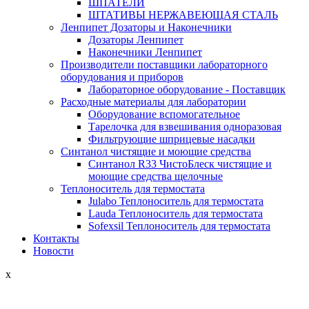
ШПАТЕЛИ
ШТАТИВЫ НЕРЖАВЕЮЩАЯ СТАЛЬ
Ленпипет Дозаторы и Наконечники
Дозаторы Ленпипет
Наконечники Ленпипет
Производители поставщики лабораторного
оборудования и приборов
Лабораторное оборудование - Поставщик
Расходные материалы для лаборатории
Оборудование вспомогательное
Тарелочка для взвешивания одноразовая
Фильтрующие шприцевые насадки
Синтанол чистящие и моющие средства
Синтанол R33 ЧистоБлеск чистящие и
моющие средства щелочные
Теплоноситель для термостата
Julabo Теплоноситель для термостата
Lauda Теплоноситель для термостата
Sofexsil Теплоноситель для термостата
Контакты
Новости
x