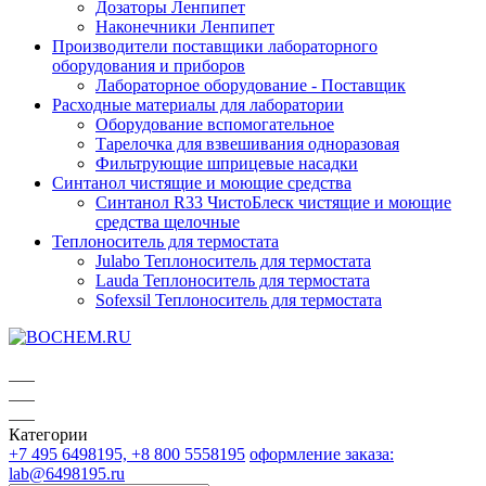
Дозаторы Ленпипет
Наконечники Ленпипет
Производители поставщики лабораторного
оборудования и приборов
Лабораторное оборудование - Поставщик
Расходные материалы для лаборатории
Оборудование вспомогательное
Тарелочка для взвешивания одноразовая
Фильтрующие шприцевые насадки
Синтанол чистящие и моющие средства
Синтанол R33 ЧистоБлеск чистящие и моющие
средства щелочные
Теплоноситель для термостата
Julabo Теплоноситель для термостата
Lauda Теплоноситель для термостата
Sofexsil Теплоноситель для термостата
Категории
+7 495 6498195, +8 800 5558195
оформление заказа:
lab@6498195.ru