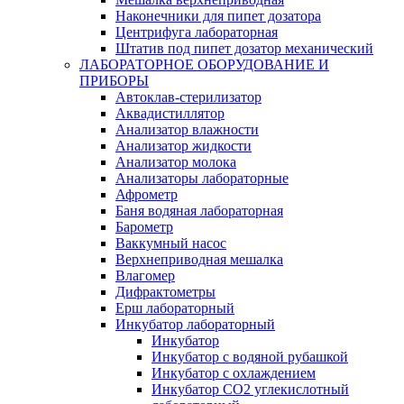
Наконечники для пипет дозатора
Центрифуга лабораторная
Штатив под пипет дозатор механический
ЛАБОРАТОРНОЕ ОБОРУДОВАНИЕ И
ПРИБОРЫ
Автоклав-стерилизатор
Аквадистиллятор
Анализатор влажности
Анализатор жидкости
Анализатор молока
Анализаторы лабораторные
Афрометр
Баня водяная лабораторная
Барометр
Ваккумный насос
Верхнеприводная мешалка
Влагомер
Дифрактометры
Ерш лабораторный
Инкубатор лабораторный
Инкубатор
Инкубатор с водяной рубашкой
Инкубатор с охлаждением
Инкубатор СО2 углекислотный