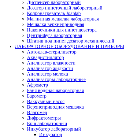
Диспенсер лабораторный
Дозатор пипеточный лабораторный
Колбонагреватель Joanlab
Магнитная мешалка лабораторная
Мешалка верхнеприводная
Наконечники для пипет дозатора
Центрифуга лабораторная
Штатив под пипет дозатор механический
ЛАБОРАТОРНОЕ ОБОРУДОВАНИЕ И ПРИБОРЫ
Автоклав-стерилизатор
Аквадистиллятор
Анализатор влажности
Анализатор жидкости
Анализатор молока
Анализаторы лабораторные
Афрометр
Баня водяная лабораторная
Барометр
Ваккумный насос
Верхнеприводная мешалка
Влагомер
Дифрактометры
Ерш лабораторный
Инкубатор лабораторный
Инкубатор