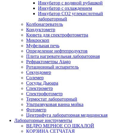
Инкубатор с водяной рубашкой
Инкубатор с охлаждением
Инкубатор СО2 углекислотный
лабораторный
Колбонагреватель
Кондуктометр
Кювета для спектрофотометра
Микроскоп
Муфельная печь
Определение нефтепродуктов
Плита нагревательная лабораторная
Рефрактометры Atago
Ротационный испаритель
Секундомер
Солемер
Сосуды Дьюара
Спектрометр
Спектрофотометр
Термостат лабораторный
Ультразвуковая ванна мойка
Фотометр
Центрифуга лабораторная медицинская
Лабораторные инструменты
ВЕДРО МЕРНОЕ СО ШКАЛОЙ
КОРЗИНА СЕТЧАТАЯ