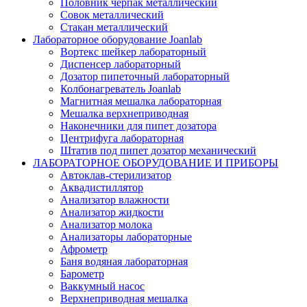
Половник черпак металлический
Совок металлический
Стакан металлический
Лабораторное оборудование Joanlab
Вортекс шейкер лабораторный
Диспенсер лабораторный
Дозатор пипеточный лабораторный
Колбонагреватель Joanlab
Магнитная мешалка лабораторная
Мешалка верхнеприводная
Наконечники для пипет дозатора
Центрифуга лабораторная
Штатив под пипет дозатор механический
ЛАБОРАТОРНОЕ ОБОРУДОВАНИЕ И ПРИБОРЫ
Автоклав-стерилизатор
Аквадистиллятор
Анализатор влажности
Анализатор жидкости
Анализатор молока
Анализаторы лабораторные
Афрометр
Баня водяная лабораторная
Барометр
Ваккумный насос
Верхнеприводная мешалка