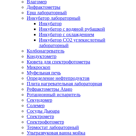
Влагомер
Дифрактометры
Ерш лабораторный
Инкубатор лабораторный
Инкубатор
Инкубатор с водяной рубашкой
Инкубатор с охлаждением
Инкубатор СО2 углекислотный
лабораторный
Колбонагреватель
Кондуктометр
Кювета для спектрофотометра
Микроскоп
Муфельная печь
Определение нефтепродуктов
Плита нагревательная лабораторная
Рефрактометры Atago
Ротационный испаритель
Секундомер
Солемер
Сосуды Дьюара
Спектрометр
Спектрофотометр
Термостат лабораторный
Ультразвуковая ванна мойка