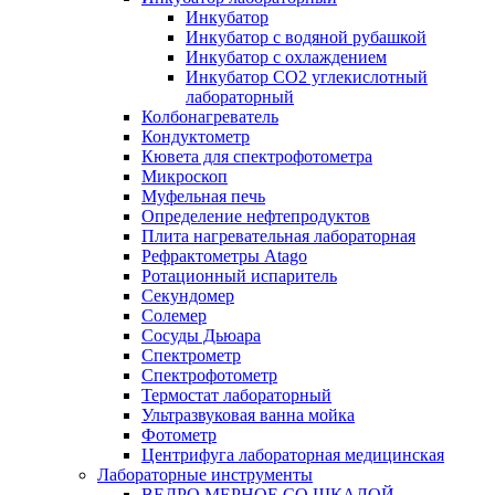
Инкубатор
Инкубатор с водяной рубашкой
Инкубатор с охлаждением
Инкубатор СО2 углекислотный
лабораторный
Колбонагреватель
Кондуктометр
Кювета для спектрофотометра
Микроскоп
Муфельная печь
Определение нефтепродуктов
Плита нагревательная лабораторная
Рефрактометры Atago
Ротационный испаритель
Секундомер
Солемер
Сосуды Дьюара
Спектрометр
Спектрофотометр
Термостат лабораторный
Ультразвуковая ванна мойка
Фотометр
Центрифуга лабораторная медицинская
Лабораторные инструменты
ВЕДРО МЕРНОЕ СО ШКАЛОЙ