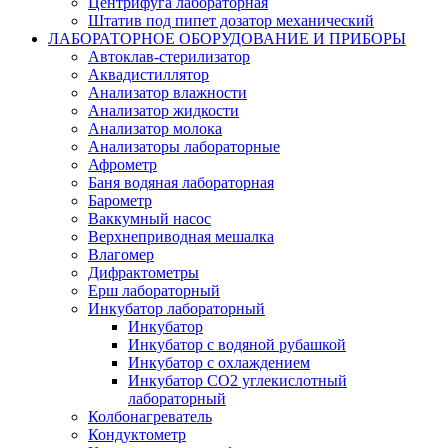
Центрифуга лабораторная
Штатив под пипет дозатор механический
ЛАБОРАТОРНОЕ ОБОРУДОВАНИЕ И ПРИБОРЫ
Автоклав-стерилизатор
Аквадистиллятор
Анализатор влажности
Анализатор жидкости
Анализатор молока
Анализаторы лабораторные
Афрометр
Баня водяная лабораторная
Барометр
Ваккумный насос
Верхнеприводная мешалка
Влагомер
Дифрактометры
Ерш лабораторный
Инкубатор лабораторный
Инкубатор
Инкубатор с водяной рубашкой
Инкубатор с охлаждением
Инкубатор СО2 углекислотный
лабораторный
Колбонагреватель
Кондуктометр