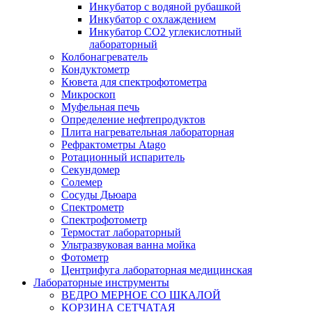
Инкубатор с водяной рубашкой
Инкубатор с охлаждением
Инкубатор СО2 углекислотный
лабораторный
Колбонагреватель
Кондуктометр
Кювета для спектрофотометра
Микроскоп
Муфельная печь
Определение нефтепродуктов
Плита нагревательная лабораторная
Рефрактометры Atago
Ротационный испаритель
Секундомер
Солемер
Сосуды Дьюара
Спектрометр
Спектрофотометр
Термостат лабораторный
Ультразвуковая ванна мойка
Фотометр
Центрифуга лабораторная медицинская
Лабораторные инструменты
ВЕДРО МЕРНОЕ СО ШКАЛОЙ
КОРЗИНА СЕТЧАТАЯ