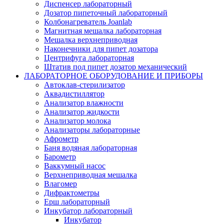
Диспенсер лабораторный
Дозатор пипеточный лабораторный
Колбонагреватель Joanlab
Магнитная мешалка лабораторная
Мешалка верхнеприводная
Наконечники для пипет дозатора
Центрифуга лабораторная
Штатив под пипет дозатор механический
ЛАБОРАТОРНОЕ ОБОРУДОВАНИЕ И ПРИБОРЫ
Автоклав-стерилизатор
Аквадистиллятор
Анализатор влажности
Анализатор жидкости
Анализатор молока
Анализаторы лабораторные
Афрометр
Баня водяная лабораторная
Барометр
Ваккумный насос
Верхнеприводная мешалка
Влагомер
Дифрактометры
Ерш лабораторный
Инкубатор лабораторный
Инкубатор