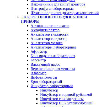
Наконечники для пипет дозатора
Центрифуга лабораторная
Штатив под пипет дозатор механический
ЛАБОРАТОРНОЕ ОБОРУДОВАНИЕ И
ПРИБОРЫ
Автоклав-стерилизатор
Аквадистиллятор
Анализатор влажности
Анализатор жидкости
Анализатор молока
Анализаторы лабораторные
Афрометр
Баня водяная лабораторная
Барометр
Ваккумный насос
Верхнеприводная мешалка
Влагомер
Дифрактометры
Ерш лабораторный
Инкубатор лабораторный
Инкубатор
Инкубатор с водяной рубашкой
Инкубатор с охлаждением
Инкубатор СО2 углекислотный