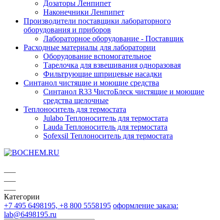
Дозаторы Ленпипет
Наконечники Ленпипет
Производители поставщики лабораторного
оборудования и приборов
Лабораторное оборудование - Поставщик
Расходные материалы для лаборатории
Оборудование вспомогательное
Тарелочка для взвешивания одноразовая
Фильтрующие шприцевые насадки
Синтанол чистящие и моющие средства
Синтанол R33 ЧистоБлеск чистящие и моющие
средства щелочные
Теплоноситель для термостата
Julabo Теплоноситель для термостата
Lauda Теплоноситель для термостата
Sofexsil Теплоноситель для термостата
Категории
+7 495 6498195, +8 800 5558195
оформление заказа:
lab@6498195.ru