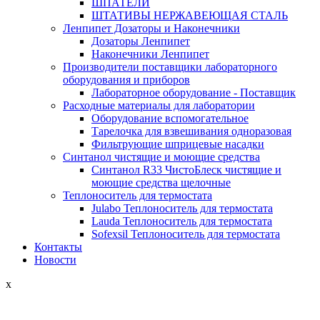
ШПАТЕЛИ
ШТАТИВЫ НЕРЖАВЕЮЩАЯ СТАЛЬ
Ленпипет Дозаторы и Наконечники
Дозаторы Ленпипет
Наконечники Ленпипет
Производители поставщики лабораторного
оборудования и приборов
Лабораторное оборудование - Поставщик
Расходные материалы для лаборатории
Оборудование вспомогательное
Тарелочка для взвешивания одноразовая
Фильтрующие шприцевые насадки
Синтанол чистящие и моющие средства
Синтанол R33 ЧистоБлеск чистящие и
моющие средства щелочные
Теплоноситель для термостата
Julabo Теплоноситель для термостата
Lauda Теплоноситель для термостата
Sofexsil Теплоноситель для термостата
Контакты
Новости
x