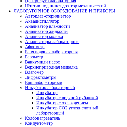
Центрифуга лабораторная
Штатив под пипет дозатор механический
ЛАБОРАТОРНОЕ ОБОРУДОВАНИЕ И ПРИБОРЫ
Автоклав-стерилизатор
Аквадистиллятор
Анализатор влажности
Анализатор жидкости
Анализатор молока
Анализаторы лабораторные
Афрометр
Баня водяная лабораторная
Барометр
Ваккумный насос
Верхнеприводная мешалка
Влагомер
Дифрактометры
Ерш лабораторный
Инкубатор лабораторный
Инкубатор
Инкубатор с водяной рубашкой
Инкубатор с охлаждением
Инкубатор СО2 углекислотный
лабораторный
Колбонагреватель
Кондуктометр