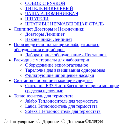
СОВОК С РУЧКОЙ
ТИГЕЛЬ НИКЕЛЕВЫЙ
ЧАША АЛЮМИНИЕВАЯ
ШПАТЕЛИ
ШТАТИВЫ НЕРЖАВЕЮЩАЯ СТАЛЬ
Ленпипет Дозаторы и Наконечники
Дозаторы Ленпипет
Наконечники Ленпипет
Производители поставщики лабораторного
оборудования и приборов
Лабораторное оборудование - Поставщик
Расходные материалы для лаборатории
Оборудование вспомогательное
Тарелочка для взвешивания одноразовая
Фильтрующие шприцевые насадки
Синтанол чистящие и моющие средства
Синтанол R33 ЧистоБлеск чистящие и моющие
средства щелочные
Теплоноситель для термостата
Julabo Теплоноситель для термостата
Lauda Теплоноситель для термостата
Sofexsil Теплоноситель для термостата
Фильтры
Популярные
Дорогие
Дешевые