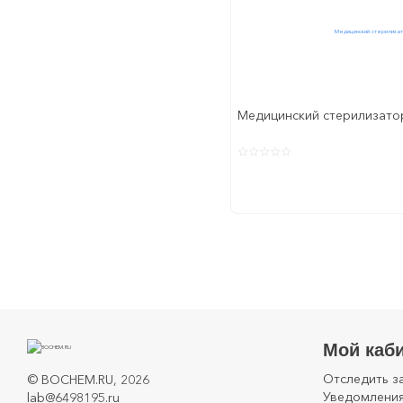
Медицинский стерилизато
Мой каб
Отследить з
©
BOCHEM.RU
, 2026
Уведомления
lab@6498195.ru