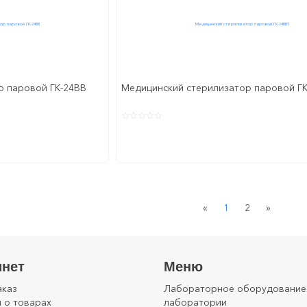
р паровой ГК-24ВВ
Медицинский стерилизатор паровой Г
Previous
Next
«
1
2
»
инет
Меню
аказ
Лабораторное оборудование
 о товарах
лаборатории