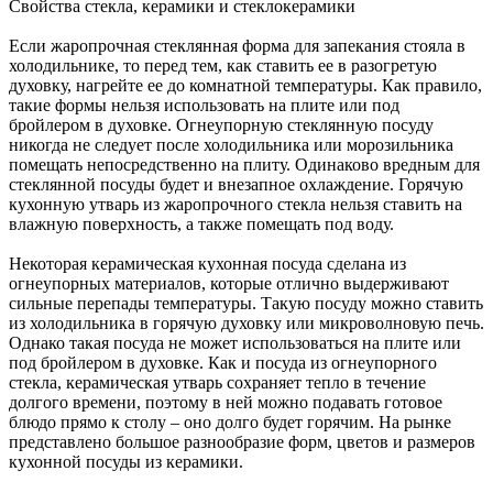
Свойства стекла, керамики и стеклокерамики
Если жаропрочная стеклянная форма для запекания стояла в
холодильнике, то перед тем, как ставить ее в разогретую
духовку, нагрейте ее до комнатной температуры. Как правило,
такие формы нельзя использовать на плите или под
бройлером в духовке. Огнеупорную стеклянную посуду
никогда не следует после холодильника или морозильника
помещать непосредственно на плиту. Одинаково вредным для
стеклянной посуды будет и внезапное охлаждение. Горячую
кухонную утварь из жаропрочного стекла нельзя ставить на
влажную поверхность, а также помещать под воду.
Некоторая керамическая кухонная посуда сделана из
огнеупорных материалов, которые отлично выдерживают
сильные перепады температуры. Такую посуду можно ставить
из холодильника в горячую духовку или микроволновую печь.
Однако такая посуда не может использоваться на плите или
под бройлером в духовке. Как и посуда из огнеупорного
стекла, керамическая утварь сохраняет тепло в течение
долгого времени, поэтому в ней можно подавать готовое
блюдо прямо к столу – оно долго будет горячим. На рынке
представлено большое разнообразие форм, цветов и размеров
кухонной посуды из керамики.