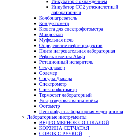
Инкубатор с охлаждением
Инкубатор СО2 углекислотный
лабораторный
Колбонагреватель
Кондуктометр
Кювета для спектрофотометра
Микроскоп
Муфельная печь
Определение нефтепродуктов
Плита нагревательная лабораторная
Рефрактометры Atago
Ротационный испаритель
Секундомер
Солемер
Сосуды Дьюара
Спектрометр
Спектрофотометр
Термостат лабораторный
Ультразвуковая ванна мойка
Фотометр
Центрифуга лабораторная медицинская
Лабораторные инструменты
ВЕДРО МЕРНОЕ СО ШКАЛОЙ
КОРЗИНА СЕТЧАТАЯ
СОВОК С РУЧКОЙ