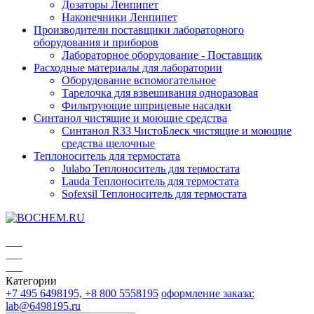
Дозаторы Ленпипет
Наконечники Ленпипет
Производители поставщики лабораторного
оборудования и приборов
Лабораторное оборудование - Поставщик
Расходные материалы для лаборатории
Оборудование вспомогательное
Тарелочка для взвешивания одноразовая
Фильтрующие шприцевые насадки
Синтанол чистящие и моющие средства
Синтанол R33 ЧистоБлеск чистящие и моющие
средства щелочные
Теплоноситель для термостата
Julabo Теплоноситель для термостата
Lauda Теплоноситель для термостата
Sofexsil Теплоноситель для термостата
Категории
+7 495 6498195, +8 800 5558195
оформление заказа:
lab@6498195.ru