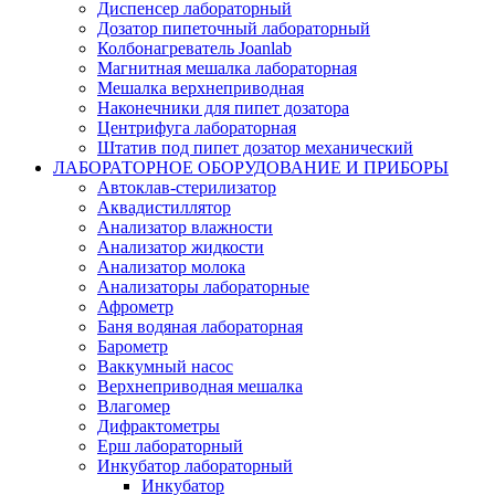
Диспенсер лабораторный
Дозатор пипеточный лабораторный
Колбонагреватель Joanlab
Магнитная мешалка лабораторная
Мешалка верхнеприводная
Наконечники для пипет дозатора
Центрифуга лабораторная
Штатив под пипет дозатор механический
ЛАБОРАТОРНОЕ ОБОРУДОВАНИЕ И ПРИБОРЫ
Автоклав-стерилизатор
Аквадистиллятор
Анализатор влажности
Анализатор жидкости
Анализатор молока
Анализаторы лабораторные
Афрометр
Баня водяная лабораторная
Барометр
Ваккумный насос
Верхнеприводная мешалка
Влагомер
Дифрактометры
Ерш лабораторный
Инкубатор лабораторный
Инкубатор