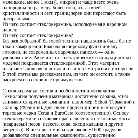
маленькие, менее 1 мкм (1 микрон) и чаще всего очень
однородны по размеру. Более того, из-за своей
кристалличности и сети границ зерен они перестают быть
прозрачными.
Из чего состоит стеклокерамика, используемая в варочной
панели
Из чего состоит стеклокерамика?
Без разнообразной бытовой техники наша жизнь была бы не
такой комфортной. Благодаря широкому функционалу
готовить на современных варочных панелях — одно
удовольствие. Рабочий стол электрических и индукционных
моделей покрывается стеклокерамикой. Этот материал
отличается долговечностью и отлично смотрится в интерьере.
В этой статье мы расскажем вам, из чего он состоит, а также
раскроем его основные преимущества.
Стеклокерамика: состав и особенности производства
Технология получения материала достаточно сложна, этим
занимаются крупные компании, например: Schott (Германия) и
Corning (Франция). Для своей продукции они используют
торговые марки Ceran и EuroCera (соответственно). Основу
стеклокерамики составляет расплавленная стеклянная масса
(кварцевый песок, известь, сода, оксид кальция и другие
вещества). В нее при температуре около +1600 градусов
добавляются специальные компоненты, существенно