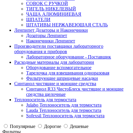
СОВОК С РУЧКОЙ
ТИГЕЛЬ НИКЕЛЕВЫЙ
ЧАША АЛЮМИНИЕВАЯ
ШПАТЕЛИ
ШТАТИВЫ НЕРЖАВЕЮЩАЯ СТАЛЬ
Ленпипет Дозаторы и Наконечники
Дозаторы Ленпипет
Наконечники Ленпипет
Производители поставщики лабораторного
оборудования и приборов
Лабораторное оборудование - Поставщик
Расходные материалы для лаборатории
Оборудование вспомогательное
Тарелочка для взвешивания одноразовая
Фильтрующие шприцевые насадки
Синтанол чистящие и моющие средства
Синтанол R33 ЧистоБлеск чистящие и моющие
средства щелочные
Теплоноситель для термостата
Julabo Теплоноситель для термостата
Lauda Теплоноситель для термостата
Sofexsil Теплоноситель для термостата
Популярные
Дорогие
Дешевые
Фильтры