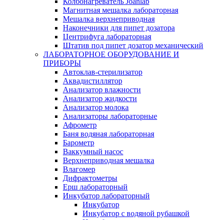
Колбонагреватель Joanlab
Магнитная мешалка лабораторная
Мешалка верхнеприводная
Наконечники для пипет дозатора
Центрифуга лабораторная
Штатив под пипет дозатор механический
ЛАБОРАТОРНОЕ ОБОРУДОВАНИЕ И
ПРИБОРЫ
Автоклав-стерилизатор
Аквадистиллятор
Анализатор влажности
Анализатор жидкости
Анализатор молока
Анализаторы лабораторные
Афрометр
Баня водяная лабораторная
Барометр
Ваккумный насос
Верхнеприводная мешалка
Влагомер
Дифрактометры
Ерш лабораторный
Инкубатор лабораторный
Инкубатор
Инкубатор с водяной рубашкой