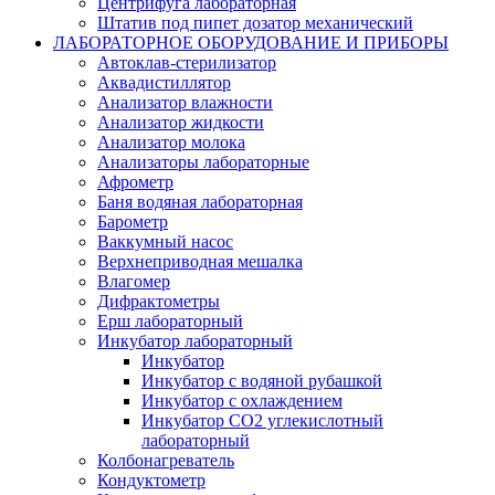
Центрифуга лабораторная
Штатив под пипет дозатор механический
ЛАБОРАТОРНОЕ ОБОРУДОВАНИЕ И ПРИБОРЫ
Автоклав-стерилизатор
Аквадистиллятор
Анализатор влажности
Анализатор жидкости
Анализатор молока
Анализаторы лабораторные
Афрометр
Баня водяная лабораторная
Барометр
Ваккумный насос
Верхнеприводная мешалка
Влагомер
Дифрактометры
Ерш лабораторный
Инкубатор лабораторный
Инкубатор
Инкубатор с водяной рубашкой
Инкубатор с охлаждением
Инкубатор СО2 углекислотный
лабораторный
Колбонагреватель
Кондуктометр