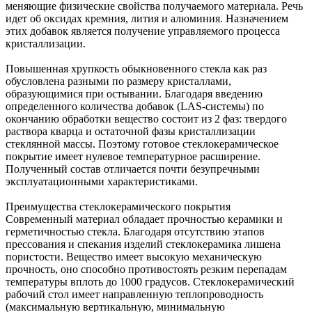
меняющие физические свойства получаемого материала. Речь
идет об оксидах кремния, лития и алюминия. Назначением
этих добавок является получение управляемого процесса
кристаллизации.
Повышенная хрупкость обыкновенного стекла как раз
обусловлена разными по размеру кристаллами,
образующимися при остывании. Благодаря введению
определенного количества добавок (LAS-системы) по
окончанию обработки вещество состоит из 2 фаз: твердого
раствора кварца и остаточной фазы кристаллизации
стеклянной массы. Поэтому готовое стеклокерамическое
покрытие имеет нулевое температурное расширение.
Полученный состав отличается почти безупречными
эксплуатационными характеристиками.
Преимущества стеклокерамического покрытия
Современный материал обладает прочностью керамики и
герметичностью стекла. Благодаря отсутствию этапов
прессования и спекания изделий стеклокерамика лишена
пористости. Вещество имеет высокую механическую
прочность, оно способно противостоять резким перепадам
температуры вплоть до 1000 градусов. Стеклокерамический
рабочий стол имеет направленную теплопроводность
(максимальную вертикальную, минимальную