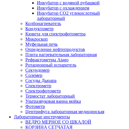
Инкубатор с водяной рубашкой
Инкубатор с охлаждением
Инкубатор СО2 углекислотный
лабораторный
Колбонагреватель
Кондуктометр
Кювета для спектрофотометра
Микроскоп
Муфельная печь
Определение нефтепродуктов
Плита нагревательная лабораторная
Рефрактометры Atago
Ротационный испаритель
Секундомер
Солемер
Сосуды Дьюара
Спектрометр
Спектрофотометр
Термостат лабораторный
Ультразвуковая ванна мойка
Фотометр
Центрифуга лабораторная медицинская
Лабораторные инструменты
ВЕДРО МЕРНОЕ СО ШКАЛОЙ
КОРЗИНА СЕТЧАТАЯ