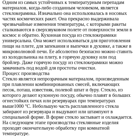
Одним из самых устойчивых к температурным перепадам
материалов, когда-либо созданным человеком, является
стеклокерамика. Изначально она использовалась в носовых
частях космических ракет. Она прекрасно выдерживала
чрезвычайные изменения температуры, с которыми ракеты
сталкиваются в сверхзвуковом полете от поверхности земли в
космос и обратно. Кухонная посуда из стеклокерамики
универсальна. Она может использоваться для приготовления
пищи на плите, для запекания и выпечки в духовке, а также в
микроволновой печи. Ее абсолютно безопасно можно ставить
из холодильника на плиту, в горячую духовку или под
бройлер. Даже горячую посуду из стеклокерамики можно
замачивать под водой для простоты очистки.
Процесс производства
Стекло является непрозрачным материалом, произведенным
при плавлении комбинированных смесей, включающих
песок, поташ, известняк, полевой шпат и буру. Стекло, из
которого делают кухонную посуду, обычно плавят в больших
огнестойких печах или резервуарах при температурах
выше1000 °С. Небольшую часть расплавленного стекла
забирают из резервуара и выдувают или штампуют в
специальной форме. В форме стекло застывает и охлаждается.
На следующем этапе производства стеклянные изделия
проходят окончательную обработку при комнатной
температуре.