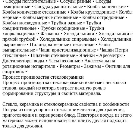
• Сосуды поглотительные • Сосуды разные • Сосуды
реакционные • Сосуды уравнительные • Колбы конические •
Колбы конические стеклянные • Колбы круглодонные • Колбы
мерные • Колбы мерные стеклянные • Колбы остродонные •
Колбы плоскодонные • Трубки разные • Трубки
соединительные • Трубки сорбционные • Трубки
хлоркальциевые • Флаконы • Холодильники • Холодильники с
прямой трубкой • Холодильники спиральные • Холодильники
шариковые • Цилиндры мерные стеклянные • Чаши
выпарительные • Чаши кристаллизационные • Чашки Петри
стеклянные • Шпатели стеклянные • Ячейки • Ареометры •
Дистилляторы воды • Часы песочные • Аксессуары на
ротационные испарители • Реометры • Зажимы • Фитили для
спиртовок •
Процесс производства стеклокерамики
Процесс производства стеклокерамики включает несколько
этапов, каждый из которых играет важную роль в
формировании структуры и свойств материала.
Стекло, керамика и стеклокерамика: свойства и особенности
Посуда из огнеупорного стекла применяется для хранения,
приготовления и сервировки блюд. Некоторая посуда из этого
материала может использоваться на плите, другая подходит
только для духовки.