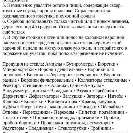
5. Немедленно удаляйте остатки пищи, содержащие сахар,
томатные соусы, сиропы и молоко. Справедливо для
расплавленного пластика и кухонной фольги
6. Скребок использовать только чистый или с новым лезвием,
держа его под 45 градусов. Использовать пока поверхность
ещё теплая
7. В случае стойких пятен или полос на холодной варочной
панели нанесите средство для чистки стеклокерамической
варочной панели на мягкую влажную ткань и втирайте его в
пораженный участок, пока полоса/загрязнение не исчезнет.
Продуция из стекла: Ампулы • Бутирометры • Бюретки •
Микробюретки • Воронки делительные • Воронки для
порошков • Воронки лабораторные стеклянные • Воронки
разные • Воронки фильтровальные • Коллекторы стеклянные •
Реакторы стеклянные • Алонжи, бани • Ампулы •
Вакуумметры, винты • Вкладыши • Втулки • Гребёнки •
Держатели • Дефлегматоры • Заглушки • Затворы • Изгибы •
Колпаки • Колпачки • Конденсаторы • Краны, ловушки,
муфты • Нагреватели, наконечники • Насадки • Обечайки •
Отводы • Переходники • Переходы • Пипетки, подъёмники •
Поглотители • Поплавки, приводы, приемники • Пробки,
пробоотборники • Прокладки, пружины, регуляторы •
Редукторы • Соединения • Стеклотрубки • Тройники •