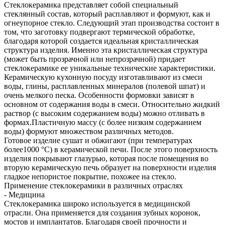
Стеклокерамика представляет собой специальный
стеклянный состав, который расплавляют и формуют, как и
огнеупорное стекло. Следующий этап производства состоит в
том, что заготовку подвергают термической обработке,
благодаря которой создается идеальная кристаллическая
структура изделия. Именно эта кристаллическая структура
(может быть прозрачной или непрозрачной) придает
стеклокерамике ее уникальные технические характеристики.
Керамическую кухонную посуду изготавливают из смеси
воды, глины, расплавленных минералов (полевой шпат) и
очень мелкого песка. Особенности формовки зависят в
основном от содержания воды в смеси. Относительно жидкий
раствор (с высоким содержанием воды) можно отливать в
формах.Пластичную массу (с более низким содержанием
воды) формуют множеством различных методов.
Готовое изделие сушат и обжигают (при температурах
более1000 °С) в керамической печи. После этого поверхность
изделия покрывают глазурью, которая после помещения во
вторую керамическую печь образует на поверхности изделия
гладкое непористое покрытие, похожее на стекло.
Применение стеклокерамики в различных отраслях
- Медицина
Стеклокерамика широко используется в медицинской
отрасли. Она применяется для создания зубных коронок,
мостов и имплантатов. Благодаря своей прочности и