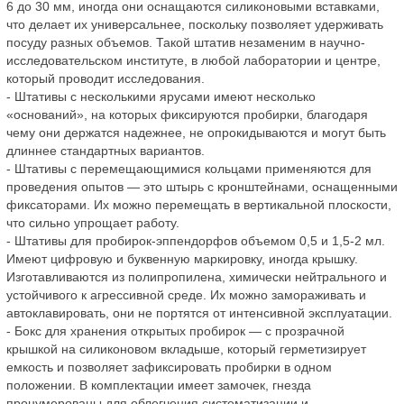
6 до 30 мм, иногда они оснащаются силиконовыми вставками,
что делает их универсальнее, поскольку позволяет удерживать
посуду разных объемов. Такой штатив незаменим в научно-
исследовательском институте, в любой лаборатории и центре,
который проводит исследования.
- Штативы с несколькими ярусами имеют несколько
«оснований», на которых фиксируются пробирки, благодаря
чему они держатся надежнее, не опрокидываются и могут быть
длиннее стандартных вариантов.
- Штативы с перемещающимися кольцами применяются для
проведения опытов — это штырь с кронштейнами, оснащенными
фиксаторами. Их можно перемещать в вертикальной плоскости,
что сильно упрощает работу.
- Штативы для пробирок-эппендорфов объемом 0,5 и 1,5-2 мл.
Имеют цифровую и буквенную маркировку, иногда крышку.
Изготавливаются из полипропилена, химически нейтрального и
устойчивого к агрессивной среде. Их можно замораживать и
автоклавировать, они не портятся от интенсивной эксплуатации.
- Бокс для хранения открытых пробирок — с прозрачной
крышкой на силиконовом вкладыше, который герметизирует
емкость и позволяет зафиксировать пробирки в одном
положении. В комплектации имеет замочек, гнезда
пронумерованы для облегчения систематизации и