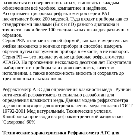
развиваться и совершенство-ваться, становясь с каждым
обновлением всё удобнее, компактнее и надёжнее.
Ассортимент цифровых рефрактометров серии PAL
насчитывает более 200 моделей. Туда входят приборы как со
стандартными шкалами (Brix и nD) разного диапазона и
точности, так и более 100 специаль-ных шкал для различных
образцов.
Серия PEN отличается своей формой, так как измерительная
ячейка находится в кончике прибора и способна измерять
образец путем погружения прибора в емкость, а не наоборот.
Серия PR — это первые ручные цифровые рефрактометры
ATAGO. На протяжении нескольких десятков лет Покупатели
выбирают эти приборы за их долговечность, качество
исполнения, а также возмож-ность вносить и сохранять до
трех пользовательских шкал.
Рефрактометр ATC для определения влажности меда– Ручной
оптический рефрактометр специально разработан для
определения влажности меда. Данная модель рефрактометра
идеально подходит для контроля качества меда согласно ГОСТ
19792-2001 Мед натуральный. Технические условия.
Калибровка производится рефракметрической жидкостью
'Сахарозка' 60%
Технические характеристики Рефрактометр ATC для