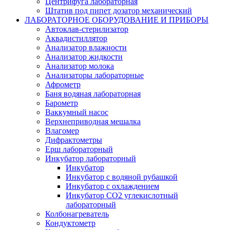
Центрифуга лабораторная
Штатив под пипет дозатор механический
ЛАБОРАТОРНОЕ ОБОРУДОВАНИЕ И ПРИБОРЫ
Автоклав-стерилизатор
Аквадистиллятор
Анализатор влажности
Анализатор жидкости
Анализатор молока
Анализаторы лабораторные
Афрометр
Баня водяная лабораторная
Барометр
Ваккумный насос
Верхнеприводная мешалка
Влагомер
Дифрактометры
Ерш лабораторный
Инкубатор лабораторный
Инкубатор
Инкубатор с водяной рубашкой
Инкубатор с охлаждением
Инкубатор СО2 углекислотный
лабораторный
Колбонагреватель
Кондуктометр