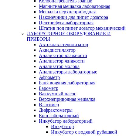
Колбонагреватель Joanlab
Магнитная мешалка лабораторная
Мешалка верхнеприводная
Наконечники для пипет дозатора
Центрифуга лабораторная
Штатив под пипет дозатор механический
ЛАБОРАТОРНОЕ ОБОРУДОВАНИЕ И
ПРИБОРЫ
Автоклав-стерилизатор
Аквадистиллятор
Анализатор влажности
Анализатор жидкости
Анализатор молока
Анализаторы лабораторные
Афрометр
Баня водяная лабораторная
Барометр
Ваккумный насос
Верхнеприводная мешалка
Влагомер
Дифрактометры
Ерш лабораторный
Инкубатор лабораторный
Инкубатор
Инкубатор с водяной рубашкой