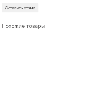
Оставить отзыв
Похожие товары
Набор стеклянных кювет Ultra 1 1, 3, 5, 10, 20 мм по 3 шт.
0