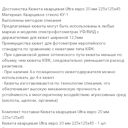
Достоинства Кювета кварцевая Ultra евро 20 мм 225х125х45
Материал: Кварцевое стекло КУ-1
Выполнены методом спекания
Предлагаемые кюветы могут быть использованы в любых
марках и моделях спектрофотометрах УФ/ВИД с
держателями для кювет шириной 12,5мм
Преимущества кювет для фотометрии европейского
стандарта по сравнению с кюветами типа КФК:
- При одинаковой длине оптического пути кюветы меньше по
объему, чем кюветы КФК, следовательно уменьшается расход
реактивов.
- При наличие 4-х позиционного кюветодержателя можно
использовать до 4-х кювет.
- Кюветы изготавливаются по технологии спекания, что
обеспечивает высокую механическую прочность и
устойчивость к многократному воздействию агрессивных сред
(кислоты, щелочи, органика)
Комплект поставки Кювета кварцевая Ultra евро 20 мм
225х125х45
Кювета кварцевая Ultra евро 20 мм 225х125х45 - 1 шт.