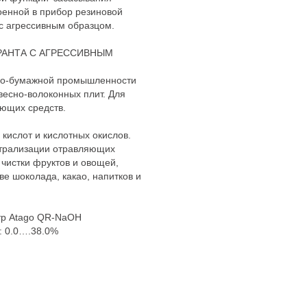
оенной в прибор резиновой
 с агрессивным образцом.
РАНТА С АГРЕССИВНЫМ
зно-бумажной промышленности
весно-волоконных плит. Для
ющих средств.
кислот и кислотных окислов.
ейтрализации отравляющих
 чистки фруктов и овощей,
е шоколада, какао, напитков и
етр Atago QR-NaOH
: 0.0….38.0%