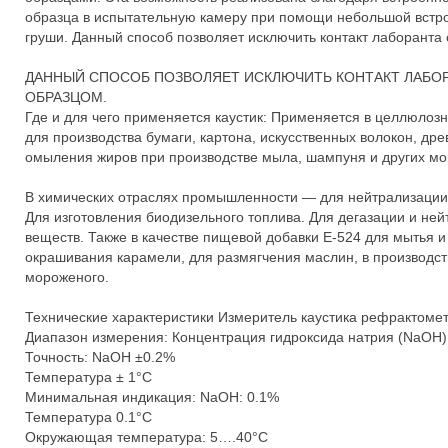
образца в испытательную камеру при помощи небольшой встр
груши. Данный способ позволяет исключить контакт лаборанта
ДАННЫЙ СПОСОБ ПОЗВОЛЯЕТ ИСКЛЮЧИТЬ КОНТАКТ ЛАБО
ОБРАЗЦОМ.
Где и для чего применяется каустик: Применяется в целлюло
для производства бумаги, картона, искусственных волокон, дре
омыления жиров при производстве мыла, шампуня и других мо
В химических отраслях промышленности — для нейтрализации 
Для изготовления биодизельного топлива. Для дегазации и н
веществ. Также в качестве пищевой добавки E-524 для мытья и
окрашивания карамели, для размягчения маслин, в производств
мороженого.
Технические характеристики Измеритель каустика рефрактом
Диапазон измерения: Концентрация гидроксида натрия (NaOH)
Точность: NaOH ±0.2%
Температура ± 1°C
Минимальная индикация: NaOH: 0.1%
Температура 0.1°C
Окружающая температура: 5….40°C