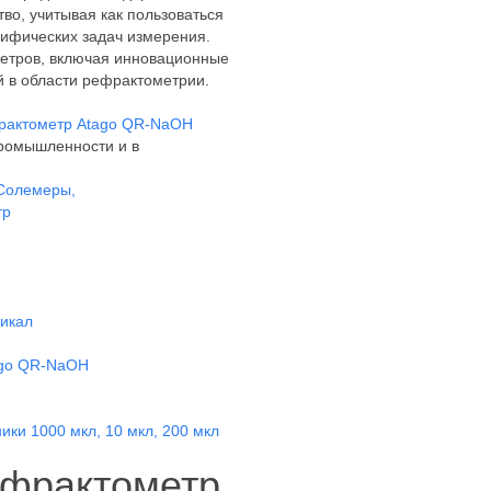
во, учитывая как пользоваться
ифических задач измерения.
етров, включая инновационные
 в области рефрактометрии.
фрактометр Atago QR-NaOH
ромышленности и в
 Солемеры,
тр
икал
ago QR-NaOH
ики 1000 мкл, 10 мкл, 200 мкл
ефрактометр