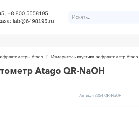
95, +8 800 5558195
аза: lab@6498195.ru
ефрактометры Atago
Измеритель каустика рефрактометр Atag
ктометр Atago QR-NaOH
Артикул
3354.QR-NaOH