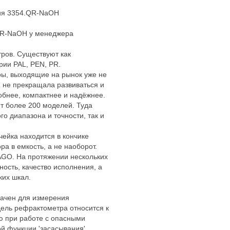
лия 3354.QR-NaOH
 QR-NaOH у менеджера
ров. Существуют как
ии PAL, PEN, PR.
ы, выходящие на рынок уже не
 не прекращала развиваться и
обнее, компактнее и надёжнее.
т более 200 моделей. Туда
го диапазона и точности, так и
чейка находится в кончике
а в емкость, а не наоборот.
GO. На протяжении нескольких
ность, качество исполнения, а
ких шкал.
ачен для измерения
дель рефрактометра относится к
ю при работе с опасными
й функции 'засасывания'