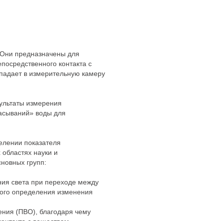
 Они предназначены для
посредственного контакта с
опадает в измерительную камеру
зультаты измерения
сасываний» воды для
елении показателя
областях науки и
новных групп:
ия света при переходе между
ного определения изменения
ения (ПВО), благодаря чему