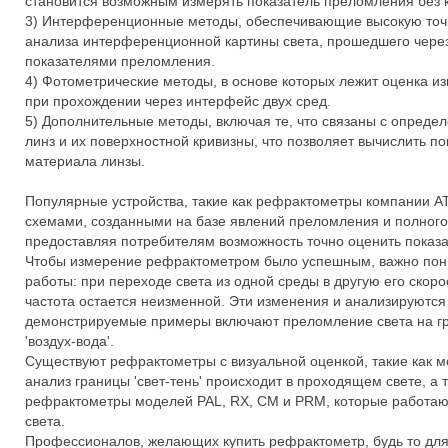
становится возможным измерять показатель преломления без к
3) Интерференционные методы, обеспечивающие высокую точн
анализа интерференционной картины света, прошедшего чере
показателями преломления.
4) Фотометрические методы, в основе которых лежит оценка и
при прохождении через интерфейс двух сред.
5) Дополнительные методы, включая те, что связаны с опреде
линз и их поверхностной кривизны, что позволяет вычислить п
материала линзы.
Популярные устройства, такие как рефрактометры компании 
схемами, созданными на базе явлений преломления и полного
предоставляя потребителям возможность точно оценить показ
Чтобы измерение рефрактометром было успешным, важно пон
работы: при переходе света из одной среды в другую его скорос
частота остается неизменной. Эти изменения и анализируются
демонстрируемые примеры включают преломление света на гра
'воздух-вода'.
Существуют рефрактометры с визуальной оценкой, такие как мо
анализ границы 'свет-тень' происходит в проходящем свете, 
рефрактометры моделей PAL, RX, CM и PRM, которые работаю
света.
Профессионалов, желающих купить рефрактометр, будь то дл