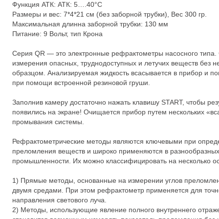
Функция АТК: АТК: 5….40°C
Размеры и вес: 7*4*21 см (без заборной трубки), Вес 300 гр.
Максимальная длинна заборной трубки: 130 мм
Питание: 9 Вольт, тип Крона
Серия QR — это электронные рефрактометры насосного типа.
измерения опасных, труднодоступных и летучих веществ без не
образцом. Анализируемая жидкость всасывается в прибор и п
при помощи встроенной резиновой груши.
Заполнив камеру достаточно нажать клавишу START, чтобы ре
появились на экране! Очищается прибор путем нескольких «в
промывания системы.
Рефрактометрические методы являются ключевыми при опред
преломления веществ и широко применяются в разнообразных 
промышленности. Их можно классифицировать на несколько ос
1) Прямые методы, основанные на измерении углов преломлен
двумя средами. При этом рефрактометр применяется для точ
направления светового луча.
2) Методы, использующие явление полного внутреннего отраж