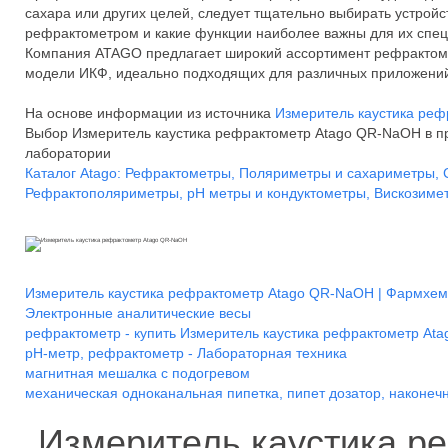
сахара или других целей, следует тщательно выбирать устройст
рефрактометром и какие функции наиболее важны для их спец
Компания ATAGO предлагает широкий ассортимент рефрактом
модели ИКФ, идеально подходящих для различных приложений
На основе информации из источника
Измеритель каустика ре
Выбор Измеритель каустика рефрактометр Atago QR-NaOH в п
лаборатории
Каталог Atago: Рефрактометры, Поляриметры и сахариметры,
Рефрактополяриметры, pH метры и кондуктометры, Вискозиме
Измеритель каустика рефрактометр Atago QR-NaOH | Фармхем
Электронные аналитические весы
рефрактометр - купить Измеритель каустика рефрактометр At
pH-метр, рефрактометр - Лабораторная техника
магнитная мешалка c подогревом
механическая одноканальная пипетка, пипет дозатор, наконечн
Измеритель каустика р