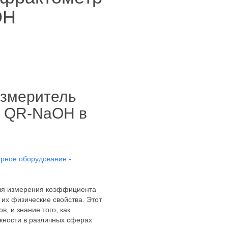
OH
Измеритель
o QR-NaOH в
рное оборудование -
ля измерения коэффициента
 их физические свойства. Этот
, и знание того, как
жности в различных сферах