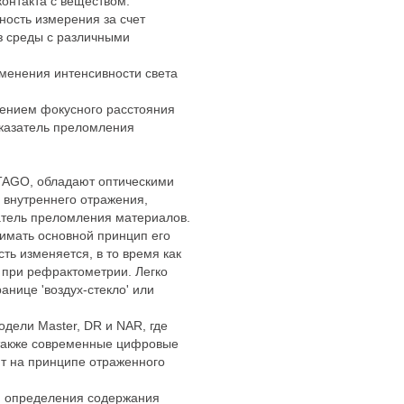
онтакта с веществом.
ость измерения за счет
з среды с различными
зменения интенсивности света
лением фокусного расстояния
оказатель преломления
ATAGO, обладают оптическими
 внутреннего отражения,
атель преломления материалов.
имать основной принцип его
ть изменяется, в то время как
 при рефрактометрии. Легко
нице 'воздух-стекло' или
дели Master, DR и NAR, где
а также современные цифровые
т на принципе отраженного
я определения содержания