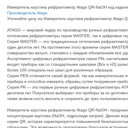
Измеритель каустика рефрактометр Atago QR-NaOH код изде
Производитель Atago
Уточняйте цену на Измеритель каустика рефрактометр Atago
ATAGO — мировой лидер по производству ручных рефрактомет
оптические рефрактометры серии MASTER, так и цифровые сер
Серия MASTER — это традиционные оптические рефрактометр
один десяток лет. На протяжении этого времени серия MASTER
совершенство-ваться, становясь с каждым обновлением всё уд
Ассортимент цифровых рефрактометров серии PAL насчитывае
входят приборы как со стандартными шкалами (Brix и nD) разно
более 100 специаль-ных шкал для различных образцов.
Серия PEN отличается своей формой, так как измерительная я
прибора и способна измерять образец путем погружения прибор
Серия PR — это первые ручные цифровые рефрактометры ATA
десятков лет Покупатели выбирают эти приборы за их долговеч
также возмож-ность вносить и сохранять до трех пользовательс
Измеритель каустика рефрактометр Atago QR-NaOH– предназн
концентрации каустика (NaOH, гидроскида натрия). Данная мо
серии QR, которая характеризуется повышенной безопасность
образцами. Эта возможность реализована благодаря встроенно