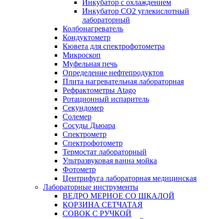
Инкубатор с охлаждением
Инкубатор СО2 углекислотный
лабораторный
Колбонагреватель
Кондуктометр
Кювета для спектрофотометра
Микроскоп
Муфельная печь
Определение нефтепродуктов
Плита нагревательная лабораторная
Рефрактометры Atago
Ротационный испаритель
Секундомер
Солемер
Сосуды Дьюара
Спектрометр
Спектрофотометр
Термостат лабораторный
Ультразвуковая ванна мойка
Фотометр
Центрифуга лабораторная медицинская
Лабораторные инструменты
ВЕДРО МЕРНОЕ СО ШКАЛОЙ
КОРЗИНА СЕТЧАТАЯ
СОВОК С РУЧКОЙ