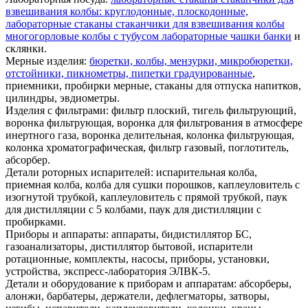
взвешивания колбы: круглодонные, плоскодонные,
лабораторные стаканы стаканчики для взвешивания колбы
многогорловые колбы с тубусом лабораторные чашки банки
и
склянки.
Мерные изделия:
бюретки, колбы, мензурки, микробюретки,
отстойники, пикнометры, пипетки градуированные
,
приемники, пробирки мерные, стаканы для отпуска напитков,
цилиндры, эвдиометры.
Изделия с фильтрами: фильтр плоский, тигель фильтрующий,
воронка фильтрующая, воронка для фильтрования в атмосфере
инертного газа, воронка делительная, колонка фильтрующая,
колонка хроматографическая, фильтр газовый, поглотитель,
абсорбер.
Детали роторных испарителей: испарительная колба,
приемная колба, колба для сушки порошков, каплеуловитель c
изогнутой трубкой, каплеуловитель с прямой трубкой, паук
для дистилляции с 5 колбами, паук для дистилляции с
пробирками.
Приборы и аппараты: аппараты, бидистиллятор БС,
газоанализаторы, дистиллятор бытовой, испарители
ротационные, комплекты, насосы, приборы, установки,
устройства, экспресс-лаборатория ЭЛВК-5.
Детали и оборудование к приборам и аппаратам: абсорберы,
алонжи, барбатеры, держатели, дефлегматоры, затворы,