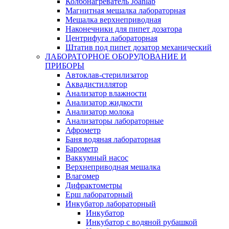
Колбонагреватель Joanlab
Магнитная мешалка лабораторная
Мешалка верхнеприводная
Наконечники для пипет дозатора
Центрифуга лабораторная
Штатив под пипет дозатор механический
ЛАБОРАТОРНОЕ ОБОРУДОВАНИЕ И
ПРИБОРЫ
Автоклав-стерилизатор
Аквадистиллятор
Анализатор влажности
Анализатор жидкости
Анализатор молока
Анализаторы лабораторные
Афрометр
Баня водяная лабораторная
Барометр
Ваккумный насос
Верхнеприводная мешалка
Влагомер
Дифрактометры
Ерш лабораторный
Инкубатор лабораторный
Инкубатор
Инкубатор с водяной рубашкой