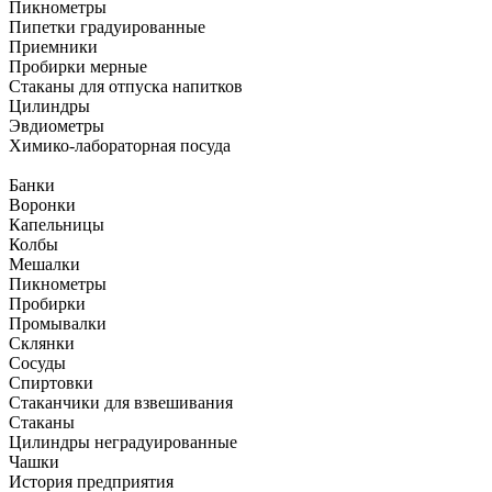
Пикнометры
Пипетки градуированные
Приемники
Пробирки мерные
Стаканы для отпуска напитков
Цилиндры
Эвдиометры
Химико-лабораторная посуда
Банки
Воронки
Капельницы
Колбы
Мешалки
Пикнометры
Пробирки
Промывалки
Склянки
Сосуды
Спиртовки
Стаканчики для взвешивания
Стаканы
Цилиндры неградуированные
Чашки
История предприятия