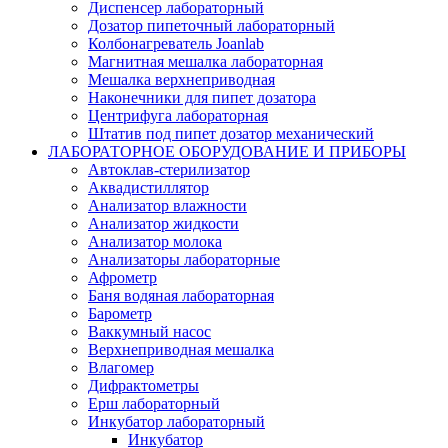
Диспенсер лабораторный
Дозатор пипеточный лабораторный
Колбонагреватель Joanlab
Магнитная мешалка лабораторная
Мешалка верхнеприводная
Наконечники для пипет дозатора
Центрифуга лабораторная
Штатив под пипет дозатор механический
ЛАБОРАТОРНОЕ ОБОРУДОВАНИЕ И ПРИБОРЫ
Автоклав-стерилизатор
Аквадистиллятор
Анализатор влажности
Анализатор жидкости
Анализатор молока
Анализаторы лабораторные
Афрометр
Баня водяная лабораторная
Барометр
Ваккумный насос
Верхнеприводная мешалка
Влагомер
Дифрактометры
Ерш лабораторный
Инкубатор лабораторный
Инкубатор