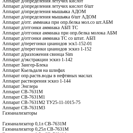
Аппарат д/определения летучих кислот
Аппарат д/определения летучих кислот б/шт
Аппарат д/определения мышьяка АДОМ
Аппарат д/определения мышьяка б/шт АДОМ
Аппарат д/отг. аммиака при опр.белка мол.со шт.АБМ
Аппарат д/отгонки аммиака АБП ТС
Аппарат д/отгонки аммиака при опр.белка молока АБМ
Аппарат д/отгонки аммиака ТС со штат. АБП
Аппарат д/перегонки цианидов эск1-152-01
Аппарат д/перегонки цианидов эскиз 1-152
Аппарат д/разложения свинца Sim
Аппарат д/экстракции эскиз 1-142
Аппарат Зангер-Блека
Аппарат Кьельдаля на шлифах
Аппарат опр.раств.воды в нефтяных маслах
Аппарат растворения эскиз 1-144
Аппарат Энглера
Аппарат СВ-7631М
Аппарат СВ-7631М1
Аппарат СВ-7631М2 ТУ25-11-1015-75
Аппарат СВ-7631М3
Газоанализаторы
Газоанализатор 0,1л СВ-7631М
Газоанализатор 0,25л СВ-7631М