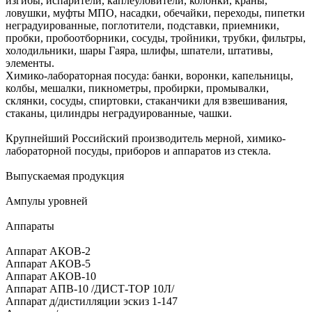
изгибы, испарители, каплеуловители, колонки, краны,
ловушки, муфты МПО, насадки, обечайки, переходы, пипетки
неградуированные, поглотители, подставки, приемники,
пробки, пробоотборники, сосуды, тройники, трубки, фильтры,
холодильники, шары Гаяра, шлифы, шпатели, штативы,
элементы.
Химико-лабораторная посуда: банки, воронки, капельницы,
колбы, мешалки, пикнометры, пробирки, промывалки,
склянки, сосуды, спиртовки, стаканчики для взвешивания,
стаканы, цилиндры неградуированные, чашки.
Крупнейший Российский производитель мерной, химико-
лабораторной посуды, приборов и аппаратов из стекла.
Выпускаемая продукция
Ампулы уровней
Аппараты
Аппарат АКОВ-2
Аппарат АКОВ-5
Аппарат АКОВ-10
Аппарат АПВ-10 /ДИСТ-ТОР 10Л/
Аппарат д/дистилляции эскиз 1-147