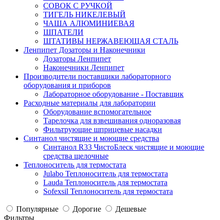
СОВОК С РУЧКОЙ
ТИГЕЛЬ НИКЕЛЕВЫЙ
ЧАША АЛЮМИНИЕВАЯ
ШПАТЕЛИ
ШТАТИВЫ НЕРЖАВЕЮЩАЯ СТАЛЬ
Ленпипет Дозаторы и Наконечники
Дозаторы Ленпипет
Наконечники Ленпипет
Производители поставщики лабораторного
оборудования и приборов
Лабораторное оборудование - Поставщик
Расходные материалы для лаборатории
Оборудование вспомогательное
Тарелочка для взвешивания одноразовая
Фильтрующие шприцевые насадки
Синтанол чистящие и моющие средства
Синтанол R33 ЧистоБлеск чистящие и моющие
средства щелочные
Теплоноситель для термостата
Julabo Теплоноситель для термостата
Lauda Теплоноситель для термостата
Sofexsil Теплоноситель для термостата
Популярные
Дорогие
Дешевые
Фильтры