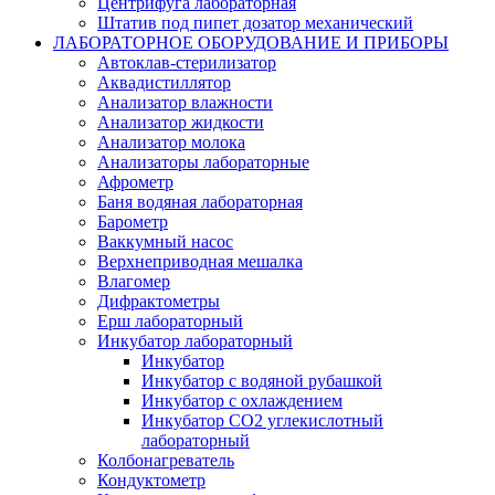
Центрифуга лабораторная
Штатив под пипет дозатор механический
ЛАБОРАТОРНОЕ ОБОРУДОВАНИЕ И ПРИБОРЫ
Автоклав-стерилизатор
Аквадистиллятор
Анализатор влажности
Анализатор жидкости
Анализатор молока
Анализаторы лабораторные
Афрометр
Баня водяная лабораторная
Барометр
Ваккумный насос
Верхнеприводная мешалка
Влагомер
Дифрактометры
Ерш лабораторный
Инкубатор лабораторный
Инкубатор
Инкубатор с водяной рубашкой
Инкубатор с охлаждением
Инкубатор СО2 углекислотный
лабораторный
Колбонагреватель
Кондуктометр