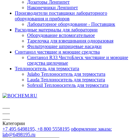
Дозаторы Ленпипет
Наконечники Ленпипет
Производители поставщики лабораторного
оборудования и приборов
Лабораторное оборудование - Поставщик
Расходные материалы для лаборатории
Оборудование вспомогательное
Тарелочка для взвешивания одноразовая
Фильтрующие шприцевые насадки
Синтанол чистящие и моющие средства
Синтанол R33 ЧистоБлеск чистящие и моющие
средства щелочные
Теплоноситель для термостата
Julabo Теплоноситель для термостата
Lauda Теплоноситель для термостата
Sofexsil Теплоноситель для термостата
Категории
+7 495 6498195, +8 800 5558195
оформление заказа:
lab@6498195.ru