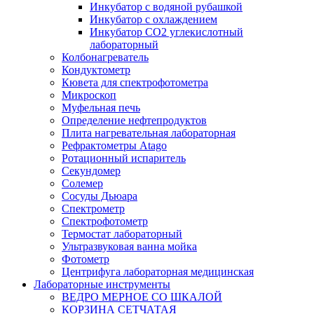
Инкубатор с водяной рубашкой
Инкубатор с охлаждением
Инкубатор СО2 углекислотный
лабораторный
Колбонагреватель
Кондуктометр
Кювета для спектрофотометра
Микроскоп
Муфельная печь
Определение нефтепродуктов
Плита нагревательная лабораторная
Рефрактометры Atago
Ротационный испаритель
Секундомер
Солемер
Сосуды Дьюара
Спектрометр
Спектрофотометр
Термостат лабораторный
Ультразвуковая ванна мойка
Фотометр
Центрифуга лабораторная медицинская
Лабораторные инструменты
ВЕДРО МЕРНОЕ СО ШКАЛОЙ
КОРЗИНА СЕТЧАТАЯ