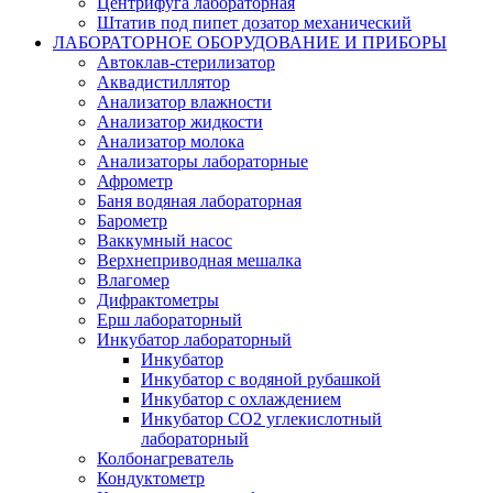
Центрифуга лабораторная
Штатив под пипет дозатор механический
ЛАБОРАТОРНОЕ ОБОРУДОВАНИЕ И ПРИБОРЫ
Автоклав-стерилизатор
Аквадистиллятор
Анализатор влажности
Анализатор жидкости
Анализатор молока
Анализаторы лабораторные
Афрометр
Баня водяная лабораторная
Барометр
Ваккумный насос
Верхнеприводная мешалка
Влагомер
Дифрактометры
Ерш лабораторный
Инкубатор лабораторный
Инкубатор
Инкубатор с водяной рубашкой
Инкубатор с охлаждением
Инкубатор СО2 углекислотный
лабораторный
Колбонагреватель
Кондуктометр