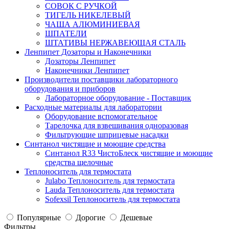
СОВОК С РУЧКОЙ
ТИГЕЛЬ НИКЕЛЕВЫЙ
ЧАША АЛЮМИНИЕВАЯ
ШПАТЕЛИ
ШТАТИВЫ НЕРЖАВЕЮЩАЯ СТАЛЬ
Ленпипет Дозаторы и Наконечники
Дозаторы Ленпипет
Наконечники Ленпипет
Производители поставщики лабораторного
оборудования и приборов
Лабораторное оборудование - Поставщик
Расходные материалы для лаборатории
Оборудование вспомогательное
Тарелочка для взвешивания одноразовая
Фильтрующие шприцевые насадки
Синтанол чистящие и моющие средства
Синтанол R33 ЧистоБлеск чистящие и моющие
средства щелочные
Теплоноситель для термостата
Julabo Теплоноситель для термостата
Lauda Теплоноситель для термостата
Sofexsil Теплоноситель для термостата
Популярные
Дорогие
Дешевые
Фильтры