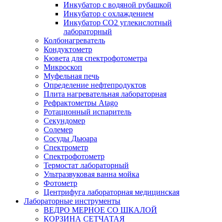
Инкубатор с водяной рубашкой
Инкубатор с охлаждением
Инкубатор СО2 углекислотный
лабораторный
Колбонагреватель
Кондуктометр
Кювета для спектрофотометра
Микроскоп
Муфельная печь
Определение нефтепродуктов
Плита нагревательная лабораторная
Рефрактометры Atago
Ротационный испаритель
Секундомер
Солемер
Сосуды Дьюара
Спектрометр
Спектрофотометр
Термостат лабораторный
Ультразвуковая ванна мойка
Фотометр
Центрифуга лабораторная медицинская
Лабораторные инструменты
ВЕДРО МЕРНОЕ СО ШКАЛОЙ
КОРЗИНА СЕТЧАТАЯ