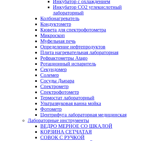
Инкубатор с охлаждением
Инкубатор СО2 углекислотный
лабораторный
Колбонагреватель
Кондуктометр
Кювета для спектрофотометра
Микроскоп
Муфельная печь
Определение нефтепродуктов
Плита нагревательная лабораторная
Рефрактометры Atago
Ротационный испаритель
Секундомер
Солемер
Сосуды Дьюара
Спектрометр
Спектрофотометр
Термостат лабораторный
Ультразвуковая ванна мойка
Фотометр
Центрифуга лабораторная медицинская
Лабораторные инструменты
ВЕДРО МЕРНОЕ СО ШКАЛОЙ
КОРЗИНА СЕТЧАТАЯ
СОВОК С РУЧКОЙ