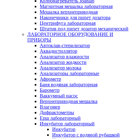
Колбонагреватель Joanlab
Магнитная мешалка лабораторная
Мешалка верхнеприводная
Наконечники для пипет дозатора
Центрифуга лабораторная
Штатив под пипет дозатор механический
ЛАБОРАТОРНОЕ ОБОРУДОВАНИЕ И
ПРИБОРЫ
Автоклав-стерилизатор
Аквадистиллятор
Анализатор влажности
Анализатор жидкости
Анализатор молока
Анализаторы лабораторные
Афрометр
Баня водяная лабораторная
Барометр
Ваккумный насос
Верхнеприводная мешалка
Влагомер
Дифрактометры
Ерш лабораторный
Инкубатор лабораторный
Инкубатор
Инкубатор с водяной рубашкой