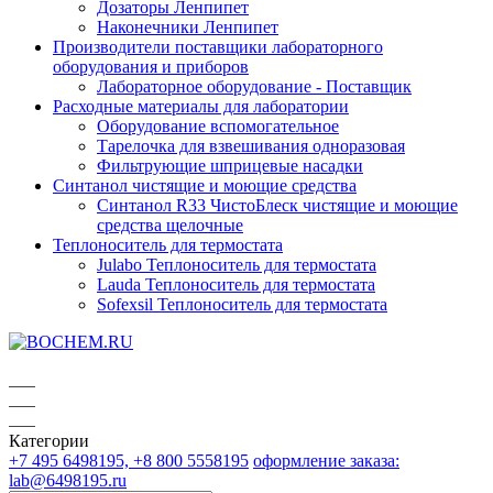
Дозаторы Ленпипет
Наконечники Ленпипет
Производители поставщики лабораторного
оборудования и приборов
Лабораторное оборудование - Поставщик
Расходные материалы для лаборатории
Оборудование вспомогательное
Тарелочка для взвешивания одноразовая
Фильтрующие шприцевые насадки
Синтанол чистящие и моющие средства
Синтанол R33 ЧистоБлеск чистящие и моющие
средства щелочные
Теплоноситель для термостата
Julabo Теплоноситель для термостата
Lauda Теплоноситель для термостата
Sofexsil Теплоноситель для термостата
Категории
+7 495 6498195, +8 800 5558195
оформление заказа:
lab@6498195.ru