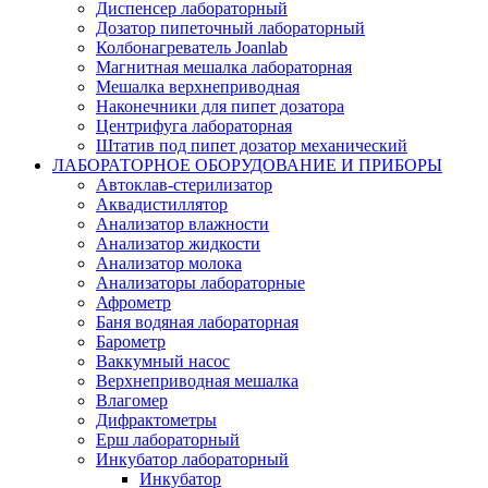
Диспенсер лабораторный
Дозатор пипеточный лабораторный
Колбонагреватель Joanlab
Магнитная мешалка лабораторная
Мешалка верхнеприводная
Наконечники для пипет дозатора
Центрифуга лабораторная
Штатив под пипет дозатор механический
ЛАБОРАТОРНОЕ ОБОРУДОВАНИЕ И ПРИБОРЫ
Автоклав-стерилизатор
Аквадистиллятор
Анализатор влажности
Анализатор жидкости
Анализатор молока
Анализаторы лабораторные
Афрометр
Баня водяная лабораторная
Барометр
Ваккумный насос
Верхнеприводная мешалка
Влагомер
Дифрактометры
Ерш лабораторный
Инкубатор лабораторный
Инкубатор