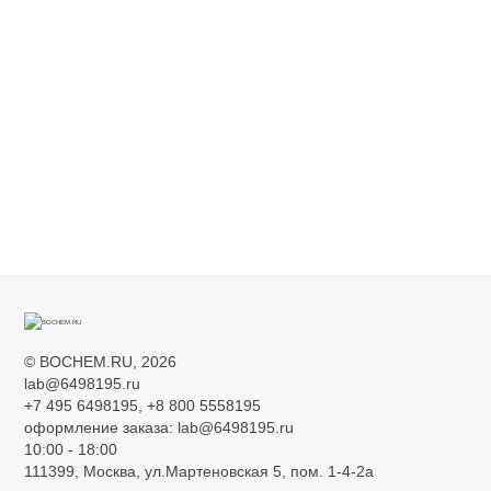
novgorod.bioscorp.ru
0
DALPER.RU
0
©
BOCHEM.RU
, 2026
lab@6498195.ru
+7 495 6498195, +8 800 5558195
оформление заказа: lab@6498195.ru
10:00 - 18:00
111399, Москва, ул.Мартеновская 5, пом. 1-4-2а