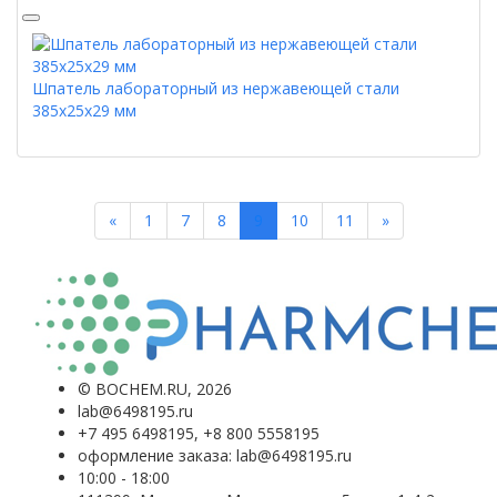
Шпатель лабораторный из нержавеющей стали
385х25х29 мм
Previous
Next
«
1
7
8
9
10
11
»
©
BOCHEM.RU
, 2026
lab@6498195.ru
+7 495 6498195, +8 800 5558195
оформление заказа: lab@6498195.ru
10:00 - 18:00