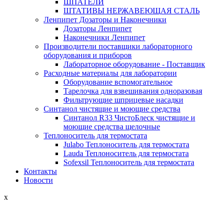
ШПАТЕЛИ
ШТАТИВЫ НЕРЖАВЕЮЩАЯ СТАЛЬ
Ленпипет Дозаторы и Наконечники
Дозаторы Ленпипет
Наконечники Ленпипет
Производители поставщики лабораторного
оборудования и приборов
Лабораторное оборудование - Поставщик
Расходные материалы для лаборатории
Оборудование вспомогательное
Тарелочка для взвешивания одноразовая
Фильтрующие шприцевые насадки
Синтанол чистящие и моющие средства
Синтанол R33 ЧистоБлеск чистящие и
моющие средства щелочные
Теплоноситель для термостата
Julabo Теплоноситель для термостата
Lauda Теплоноситель для термостата
Sofexsil Теплоноситель для термостата
Контакты
Новости
x