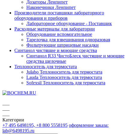
Дозаторы Ленпипет
Наконечники Ленпипет
Производители поставщики лабораторного
оборудования и приборов
Лабораторное оборудование - Поставщик
Расходные материалы для лаборатории
Оборудование вспомогательное
Тарелочка для взвешивания одноразовая
Фильтрующие шприцевые насадки
Синтанол чистящие и моющие средства
Синтанол R33 ЧистоБлеск чистящие и моющие
средства щелочные
Теплоноситель для термостата
Julabo Теплоноситель для термостата
Lauda Теплоноситель для термостата
Sofexsil Теплоноситель для термостата
Категории
+7 495 6498195, +8 800 5558195
оформление заказа:
lab@6498195.ru