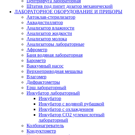
Центрифуга лабораторная
Штатив под пипет дозатор механический
ЛАБОРАТОРНОЕ ОБОРУДОВАНИЕ И ПРИБОРЫ
Автоклав-стерилизатор
Аквадистиллятор
Анализатор влажности
Анализатор жидкости
Анализатор молока
Анализаторы лабораторные
Афрометр
Баня водяная лабораторная
Барометр
Ваккумный насос
Верхнеприводная мешалка
Влагомер
Дифрактометры
Ерш лабораторный
Инкубатор лабораторный
Инкубатор
Инкубатор с водяной рубашкой
Инкубатор с охлаждением
Инкубатор СО2 углекислотный
лабораторный
Колбонагреватель
Кондуктометр