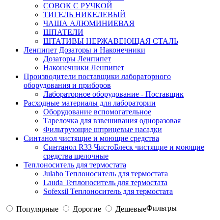
СОВОК С РУЧКОЙ
ТИГЕЛЬ НИКЕЛЕВЫЙ
ЧАША АЛЮМИНИЕВАЯ
ШПАТЕЛИ
ШТАТИВЫ НЕРЖАВЕЮЩАЯ СТАЛЬ
Ленпипет Дозаторы и Наконечники
Дозаторы Ленпипет
Наконечники Ленпипет
Производители поставщики лабораторного
оборудования и приборов
Лабораторное оборудование - Поставщик
Расходные материалы для лаборатории
Оборудование вспомогательное
Тарелочка для взвешивания одноразовая
Фильтрующие шприцевые насадки
Синтанол чистящие и моющие средства
Синтанол R33 ЧистоБлеск чистящие и моющие
средства щелочные
Теплоноситель для термостата
Julabo Теплоноситель для термостата
Lauda Теплоноситель для термостата
Sofexsil Теплоноситель для термостата
Фильтры
Популярные
Дорогие
Дешевые