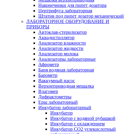
Наконечники для пипет дозатора
Центрифуга лабораторная
Штатив под пипет дозатор механический
ЛАБОРАТОРНОЕ ОБОРУДОВАНИЕ И
ПРИБОРЫ
Автоклав-стерилизатор
Аквадистиллятор
Анализатор влажности
Анализатор жидкости
Анализатор молока
Анализаторы лабораторные
Афрометр
Баня водяная лабораторная
Барометр
Ваккумный насос
Верхнеприводная мешалка
Влагомер
Дифрактометры
Ерш лабораторный
Инкубатор лабораторный
Инкубатор
Инкубатор с водяной рубашкой
Инкубатор с охлаждением
Инкубатор СО2 углекислотный