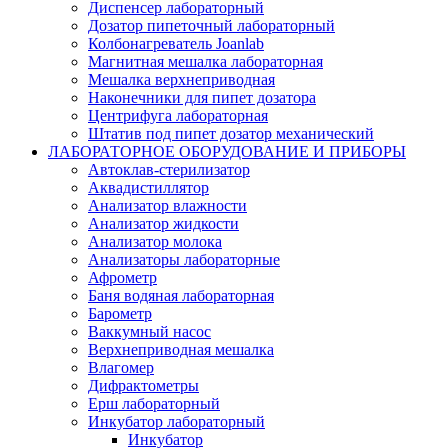
Диспенсер лабораторный
Дозатор пипеточный лабораторный
Колбонагреватель Joanlab
Магнитная мешалка лабораторная
Мешалка верхнеприводная
Наконечники для пипет дозатора
Центрифуга лабораторная
Штатив под пипет дозатор механический
ЛАБОРАТОРНОЕ ОБОРУДОВАНИЕ И ПРИБОРЫ
Автоклав-стерилизатор
Аквадистиллятор
Анализатор влажности
Анализатор жидкости
Анализатор молока
Анализаторы лабораторные
Афрометр
Баня водяная лабораторная
Барометр
Ваккумный насос
Верхнеприводная мешалка
Влагомер
Дифрактометры
Ерш лабораторный
Инкубатор лабораторный
Инкубатор