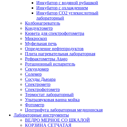
Инкубатор с водяной рубашкой
Инкубатор с охлаждением
Инкубатор СО2 углекислотный
лабораторный
Колбонагреватель
Кондуктометр
Кювета для спектрофотометра
Микроскоп
Муфельная печь
Определение нефтепродуктов
Плита нагревательная лабораторная
Рефрактометры Atago
Ротационный испаритель
Секундомер
Солемер
Сосуды Дьюара
Спектрометр
Спектрофотометр
Термостат лабораторный
Ультразвуковая ванна мойка
Фотометр
Центрифуга лабораторная медицинская
Лабораторные инструменты
ВЕДРО МЕРНОЕ СО ШКАЛОЙ
КОРЗИНА СЕТЧАТАЯ