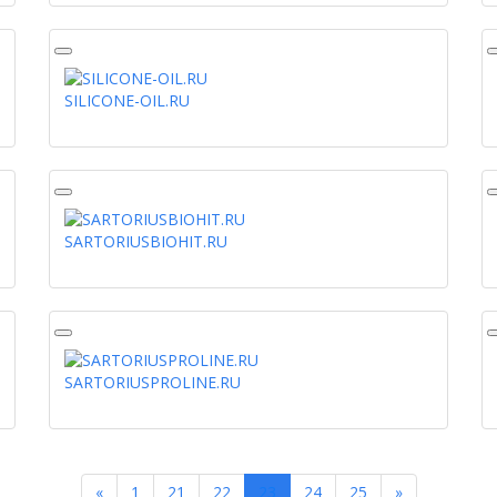
SILICONE-OIL.RU
SARTORIUSBIOHIT.RU
SARTORIUSPROLINE.RU
Previous
Next
«
1
21
22
23
24
25
»