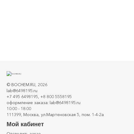
Верхнеприводная мешалка OS-10L 10 литров, Скорость
вращения 100-1000 об.мин
0
©
BOCHEM.RU
, 2026
lab@6498195.ru
+7 495 6498195, +8 800 5558195
оформление заказа: lab@6498195.ru
10:00 - 18:00
111399, Москва, ул.Мартеновская 5, пом. 1-4-2а
Мой кабинет
Отследить заказ