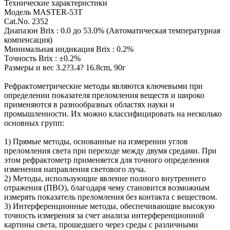
Технические характеристики
Модель MASTER-53T
Cat.No. 2352
Диапазон Brix : 0.0 до 53.0% (Автоматическая температурная
компенсация)
Минимальная индикация Brix : 0.2%
Точность Brix : ±0.2%
Размеры и вес 3.2?3.4? 16.8cm, 90г
Рефрактометрические методы являются ключевыми при
определении показателя преломления веществ и широко
применяются в разнообразных областях науки и
промышленности. Их можно классифицировать на несколько
основных групп:
1) Прямые методы, основанные на измерении углов
преломления света при переходе между двумя средами. При
этом рефрактометр применяется для точного определения
изменения направления светового луча.
2) Методы, использующие явление полного внутреннего
отражения (ПВО), благодаря чему становится возможным
измерять показатель преломления без контакта с веществом.
3) Интерференционные методы, обеспечивающие высокую
точность измерения за счет анализа интерференционной
картины света, прошедшего через среды с различными