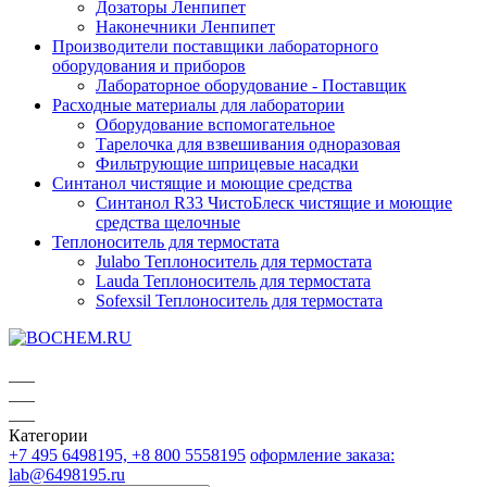
Дозаторы Ленпипет
Наконечники Ленпипет
Производители поставщики лабораторного
оборудования и приборов
Лабораторное оборудование - Поставщик
Расходные материалы для лаборатории
Оборудование вспомогательное
Тарелочка для взвешивания одноразовая
Фильтрующие шприцевые насадки
Синтанол чистящие и моющие средства
Синтанол R33 ЧистоБлеск чистящие и моющие
средства щелочные
Теплоноситель для термостата
Julabo Теплоноситель для термостата
Lauda Теплоноситель для термостата
Sofexsil Теплоноситель для термостата
Категории
+7 495 6498195, +8 800 5558195
оформление заказа:
lab@6498195.ru