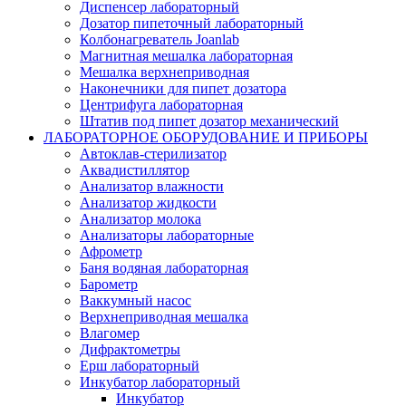
Диспенсер лабораторный
Дозатор пипеточный лабораторный
Колбонагреватель Joanlab
Магнитная мешалка лабораторная
Мешалка верхнеприводная
Наконечники для пипет дозатора
Центрифуга лабораторная
Штатив под пипет дозатор механический
ЛАБОРАТОРНОЕ ОБОРУДОВАНИЕ И ПРИБОРЫ
Автоклав-стерилизатор
Аквадистиллятор
Анализатор влажности
Анализатор жидкости
Анализатор молока
Анализаторы лабораторные
Афрометр
Баня водяная лабораторная
Барометр
Ваккумный насос
Верхнеприводная мешалка
Влагомер
Дифрактометры
Ерш лабораторный
Инкубатор лабораторный
Инкубатор