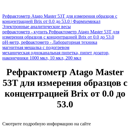
Рефрактометр Atago Master 53T для измерения образцов с
концентрацией Brix от 0.0 до 53.0 | Фармхемикал
Электронные аналитические весы
рефрактометр - купить Рефрактометр Atago Master 53T для
измерения образцов с концентрацией Brix от 0.0 до 53.0
pH-метр, рефрактометр - Лабораторная техника
магнитная мешалка c подогревом
механическая одноканальная пипетка, пипет дозатор,
наконечники 1000 мкл, 10 мкл, 200 мкл
Рефрактометр Atago Master
53T для измерения образцов с
концентрацией Brix от 0.0 до
53.0
Смотрите подробную информацию на сайте