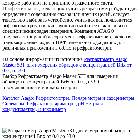
которые работают на принципе отраженного света.
Профессионалов, желающих купить рефрактометр, будь то для
определения содержания сахара или других целей, следует
тщательно выбирать устройство, учитывая как пользоваться
рефрактометром и какие функции наиболее важны для их
специфических задач измерения. Компания ATAGO
предлагает широкий ассортимент рефрактометров, включая
инновационные модели ИКФ, идеально подходящих для
различных приложений в области рефрактометрии.
На основе информации из источника
Рефрактометр Atago
Master 53T для измерения образцов с концентрацией Brix от
0.0 до 53.0
Выбор Рефрактометр Atago Master 53T для измерения
образцов с концентрацией Brix от 0.0 до 53.0 в
промышленности и в лаборатории
Каталог Atago: Рефрактометры, Поляриметры и сахариметры,
Солемеры, Рефрактополяриметры, pH метры и
кондуктометры, Вискозиметр