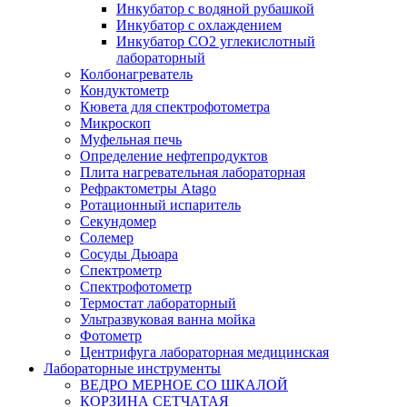
Инкубатор с водяной рубашкой
Инкубатор с охлаждением
Инкубатор СО2 углекислотный
лабораторный
Колбонагреватель
Кондуктометр
Кювета для спектрофотометра
Микроскоп
Муфельная печь
Определение нефтепродуктов
Плита нагревательная лабораторная
Рефрактометры Atago
Ротационный испаритель
Секундомер
Солемер
Сосуды Дьюара
Спектрометр
Спектрофотометр
Термостат лабораторный
Ультразвуковая ванна мойка
Фотометр
Центрифуга лабораторная медицинская
Лабораторные инструменты
ВЕДРО МЕРНОЕ СО ШКАЛОЙ
КОРЗИНА СЕТЧАТАЯ