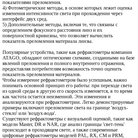
показателями преломления.
4) Фотометрические методы, в основе которых лежит оценка
изменения интенсивности света при прохождении через
интерфейс двух сред.
5) Дополнительные методы, включая те, что связаны с
определением фокусного расстояния линз и их
поверхностной кривизны, что позволяет вычислить
показатель преломления материала линзы.
Популярные устройства, такие как рефрактометры компании
ATAGO, обладают оптическими схемами, созданными на базе
явлений преломления и полного внутреннего отражения,
предоставляя потребителям возможность точно оценить
показатель преломления материалов.
Чтобы измерение рефрактометром было успешным, важно
понимать основной принцип его работы: при переходе света
из одной среды в другую его скорость изменяется, в то время
как частота остается неизменной. Эти изменения и
анализируются при рефрактометрии. Легко демонстрируемые
примеры включают преломление света на границе 'воздух-
стекло' или 'воздух-вода'.
Существуют рефрактометры с визуальной оценкой, такие как
модели Master, DR и NAR, где анализ границы 'свет-тень'
происходит в проходящем свете, а также современные
цифровые рефрактометры моделей PAL, RX, CM и PRM,