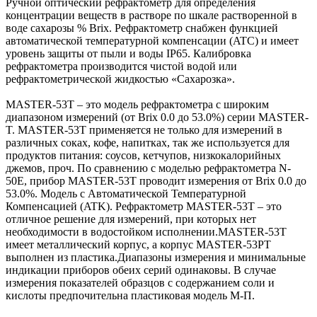
Ручной оптический рефрактометр для определения
концентрации веществ в растворе по шкале растворенной в
воде сахарозы % Brix. Рефрактометр снабжен функцией
автоматической температурной компенсации (ATC) и имеет
уровень защиты от пыли и воды IP65. Калибровка
рефрактометра производится чистой водой или
рефрактометрической жидкостью «Сахарозка».
MASTER-53T – это модель рефрактометра с широким
диапазоном измерений (от Brix 0.0 до 53.0%) серии MASTER-
T. MASTER-53T применяется не только для измерений в
различных соках, кофе, напитках, так же используется для
продуктов питания: соусов, кетчупов, низкокалорийных
джемов, проч. По сравнению с моделью рефрактометра N-
50E, прибор MASTER-53T проводит измерения от Brix 0.0 до
53.0%. Модель с Автоматической Температурной
Компенсацией (ATK). Рефрактометр MASTER-53T – это
отличное решение для измерений, при которых нет
необходимости в водостойком исполнении.MASTER-53T
имеет металлический корпус, а корпус MASTER-53PT
выполнен из пластика.Диапазоны измерения и минимальные
индикации приборов обеих серий одинаковы. В случае
измерения показателей образцов с содержанием соли и
кислоты предпочительна пластиковая модель М-П.