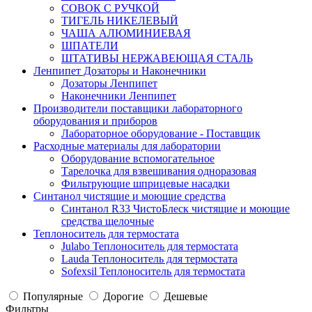
СОВОК С РУЧКОЙ
ТИГЕЛЬ НИКЕЛЕВЫЙ
ЧАША АЛЮМИНИЕВАЯ
ШПАТЕЛИ
ШТАТИВЫ НЕРЖАВЕЮЩАЯ СТАЛЬ
Ленпипет Дозаторы и Наконечники
Дозаторы Ленпипет
Наконечники Ленпипет
Производители поставщики лабораторного
оборудования и приборов
Лабораторное оборудование - Поставщик
Расходные материалы для лаборатории
Оборудование вспомогательное
Тарелочка для взвешивания одноразовая
Фильтрующие шприцевые насадки
Синтанол чистящие и моющие средства
Синтанол R33 ЧистоБлеск чистящие и моющие
средства щелочные
Теплоноситель для термостата
Julabo Теплоноситель для термостата
Lauda Теплоноситель для термостата
Sofexsil Теплоноситель для термостата
Популярные
Дорогие
Дешевые
Фильтры