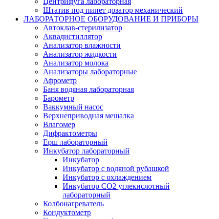
Центрифуга лабораторная
Штатив под пипет дозатор механический
ЛАБОРАТОРНОЕ ОБОРУДОВАНИЕ И ПРИБОРЫ
Автоклав-стерилизатор
Аквадистиллятор
Анализатор влажности
Анализатор жидкости
Анализатор молока
Анализаторы лабораторные
Афрометр
Баня водяная лабораторная
Барометр
Ваккумный насос
Верхнеприводная мешалка
Влагомер
Дифрактометры
Ерш лабораторный
Инкубатор лабораторный
Инкубатор
Инкубатор с водяной рубашкой
Инкубатор с охлаждением
Инкубатор СО2 углекислотный
лабораторный
Колбонагреватель
Кондуктометр