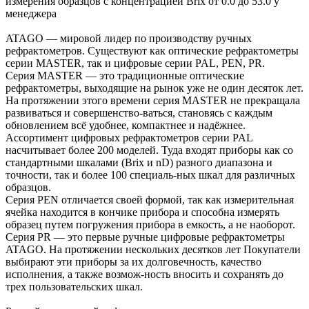
измерения образцов с концентрацией Brix от 0.0 до 53.0 у
менеджера
ATAGO — мировой лидер по производству ручных
рефрактометров. Существуют как оптические рефрактометры
серии MASTER, так и цифровые серии PAL, PEN, PR.
Серия MASTER — это традиционные оптические
рефрактометры, выходящие на рынок уже не один десяток лет.
На протяжении этого времени серия MASTER не прекращала
развиваться и совершенство-ваться, становясь с каждым
обновлением всё удобнее, компактнее и надёжнее.
Ассортимент цифровых рефрактометров серии PAL
насчитывает более 200 моделей. Туда входят приборы как со
стандартными шкалами (Brix и nD) разного диапазона и
точности, так и более 100 специаль-ных шкал для различных
образцов.
Серия PEN отличается своей формой, так как измерительная
ячейка находится в кончике прибора и способна измерять
образец путем погружения прибора в емкость, а не наоборот.
Серия PR — это первые ручные цифровые рефрактометры
ATAGO. На протяжении нескольких десятков лет Покупатели
выбирают эти приборы за их долговечность, качество
исполнения, а также возмож-ность вносить и сохранять до
трех пользовательских шкал.