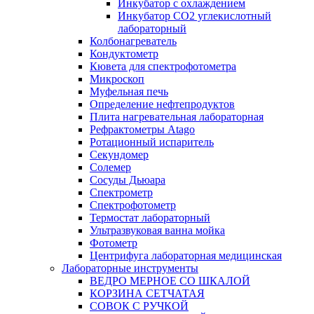
Инкубатор с охлаждением
Инкубатор СО2 углекислотный
лабораторный
Колбонагреватель
Кондуктометр
Кювета для спектрофотометра
Микроскоп
Муфельная печь
Определение нефтепродуктов
Плита нагревательная лабораторная
Рефрактометры Atago
Ротационный испаритель
Секундомер
Солемер
Сосуды Дьюара
Спектрометр
Спектрофотометр
Термостат лабораторный
Ультразвуковая ванна мойка
Фотометр
Центрифуга лабораторная медицинская
Лабораторные инструменты
ВЕДРО МЕРНОЕ СО ШКАЛОЙ
КОРЗИНА СЕТЧАТАЯ
СОВОК С РУЧКОЙ