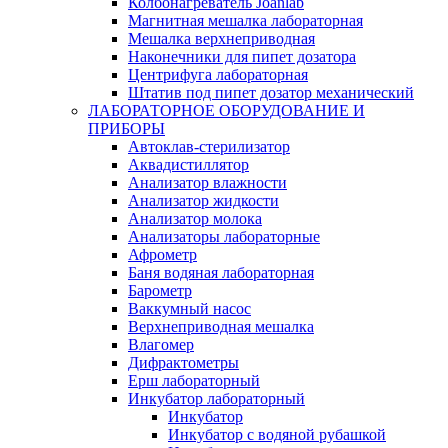
Колбонагреватель Joanlab
Магнитная мешалка лабораторная
Мешалка верхнеприводная
Наконечники для пипет дозатора
Центрифуга лабораторная
Штатив под пипет дозатор механический
ЛАБОРАТОРНОЕ ОБОРУДОВАНИЕ И
ПРИБОРЫ
Автоклав-стерилизатор
Аквадистиллятор
Анализатор влажности
Анализатор жидкости
Анализатор молока
Анализаторы лабораторные
Афрометр
Баня водяная лабораторная
Барометр
Ваккумный насос
Верхнеприводная мешалка
Влагомер
Дифрактометры
Ерш лабораторный
Инкубатор лабораторный
Инкубатор
Инкубатор с водяной рубашкой