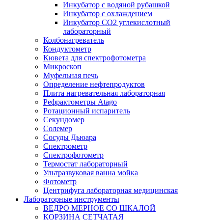
Инкубатор с водяной рубашкой
Инкубатор с охлаждением
Инкубатор СО2 углекислотный
лабораторный
Колбонагреватель
Кондуктометр
Кювета для спектрофотометра
Микроскоп
Муфельная печь
Определение нефтепродуктов
Плита нагревательная лабораторная
Рефрактометры Atago
Ротационный испаритель
Секундомер
Солемер
Сосуды Дьюара
Спектрометр
Спектрофотометр
Термостат лабораторный
Ультразвуковая ванна мойка
Фотометр
Центрифуга лабораторная медицинская
Лабораторные инструменты
ВЕДРО МЕРНОЕ СО ШКАЛОЙ
КОРЗИНА СЕТЧАТАЯ