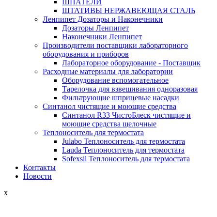
ШПАТЕЛИ
ШТАТИВЫ НЕРЖАВЕЮЩАЯ СТАЛЬ
Ленпипет Дозаторы и Наконечники
Дозаторы Ленпипет
Наконечники Ленпипет
Производители поставщики лабораторного
оборудования и приборов
Лабораторное оборудование - Поставщик
Расходные материалы для лаборатории
Оборудование вспомогательное
Тарелочка для взвешивания одноразовая
Фильтрующие шприцевые насадки
Синтанол чистящие и моющие средства
Синтанол R33 ЧистоБлеск чистящие и
моющие средства щелочные
Теплоноситель для термостата
Julabo Теплоноситель для термостата
Lauda Теплоноситель для термостата
Sofexsil Теплоноситель для термостата
Контакты
Новости
x