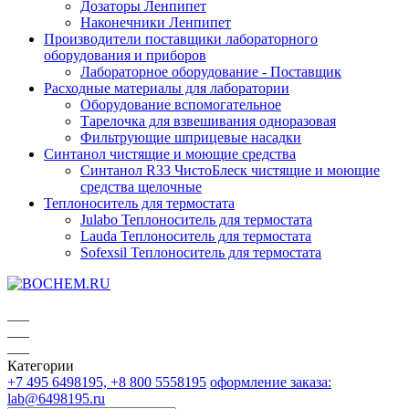
Дозаторы Ленпипет
Наконечники Ленпипет
Производители поставщики лабораторного
оборудования и приборов
Лабораторное оборудование - Поставщик
Расходные материалы для лаборатории
Оборудование вспомогательное
Тарелочка для взвешивания одноразовая
Фильтрующие шприцевые насадки
Синтанол чистящие и моющие средства
Синтанол R33 ЧистоБлеск чистящие и моющие
средства щелочные
Теплоноситель для термостата
Julabo Теплоноситель для термостата
Lauda Теплоноситель для термостата
Sofexsil Теплоноситель для термостата
Категории
+7 495 6498195, +8 800 5558195
оформление заказа:
lab@6498195.ru