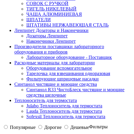
СОВОК С РУЧКОЙ
ТИГЕЛЬ НИКЕЛЕВЫЙ
ЧАША АЛЮМИНИЕВАЯ
ШПАТЕЛИ
ШТАТИВЫ НЕРЖАВЕЮЩАЯ СТАЛЬ
Ленпипет Дозаторы и Наконечники
Дозаторы Ленпипет
Наконечники Ленпипет
Производители поставщики лабораторного
оборудования и приборов
Лабораторное оборудование - Поставщик
Расходные материалы для лаборатории
Оборудование вспомогательное
Тарелочка для взвешивания одноразовая
Фильтрующие шприцевые насадки
Синтанол чистящие и моющие средства
Синтанол R33 ЧистоБлеск чистящие и моющие
средства щелочные
Теплоноситель для термостата
Julabo Теплоноситель для термостата
Lauda Теплоноситель для термостата
Sofexsil Теплоноситель для термостата
Фильтры
Популярные
Дорогие
Дешевые