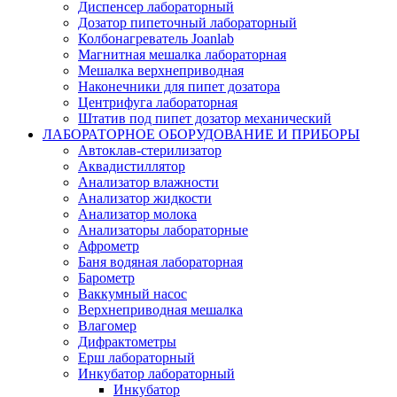
Диспенсер лабораторный
Дозатор пипеточный лабораторный
Колбонагреватель Joanlab
Магнитная мешалка лабораторная
Мешалка верхнеприводная
Наконечники для пипет дозатора
Центрифуга лабораторная
Штатив под пипет дозатор механический
ЛАБОРАТОРНОЕ ОБОРУДОВАНИЕ И ПРИБОРЫ
Автоклав-стерилизатор
Аквадистиллятор
Анализатор влажности
Анализатор жидкости
Анализатор молока
Анализаторы лабораторные
Афрометр
Баня водяная лабораторная
Барометр
Ваккумный насос
Верхнеприводная мешалка
Влагомер
Дифрактометры
Ерш лабораторный
Инкубатор лабораторный
Инкубатор