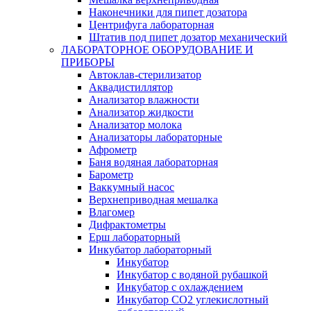
Наконечники для пипет дозатора
Центрифуга лабораторная
Штатив под пипет дозатор механический
ЛАБОРАТОРНОЕ ОБОРУДОВАНИЕ И
ПРИБОРЫ
Автоклав-стерилизатор
Аквадистиллятор
Анализатор влажности
Анализатор жидкости
Анализатор молока
Анализаторы лабораторные
Афрометр
Баня водяная лабораторная
Барометр
Ваккумный насос
Верхнеприводная мешалка
Влагомер
Дифрактометры
Ерш лабораторный
Инкубатор лабораторный
Инкубатор
Инкубатор с водяной рубашкой
Инкубатор с охлаждением
Инкубатор СО2 углекислотный