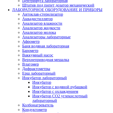
Центрифуга лабораторная
Штатив под пипет дозатор механический
ЛАБОРАТОРНОЕ ОБОРУДОВАНИЕ И ПРИБОРЫ
Автоклав-стерилизатор
Аквадистиллятор
Анализатор влажности
Анализатор жидкости
Анализатор молока
Анализаторы лабораторные
Афрометр
Баня водяная лабораторная
Барометр
Ваккумный насос
Верхнеприводная мешалка
Влагомер
Дифрактометры
Ерш лабораторный
Инкубатор лабораторный
Инкубатор
Инкубатор с водяной рубашкой
Инкубатор с охлаждением
Инкубатор СО2 углекислотный
лабораторный
Колбонагреватель
Кондуктометр