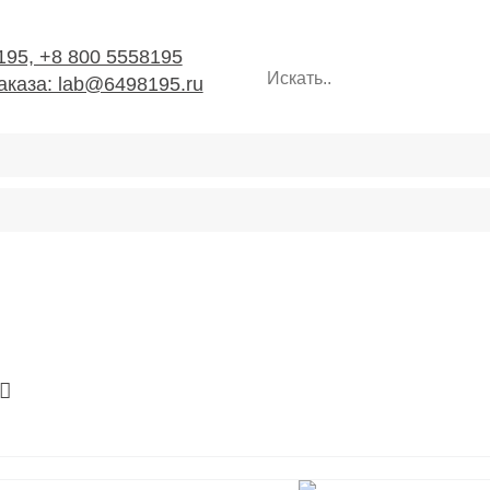
195, +8 800 5558195
каза: lab@6498195.ru
створ
стата
 термостата