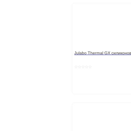
Julabo Thermal GX силиконо