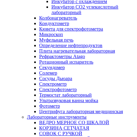
Инкубатор с охлаждением
Инкубатор СО2 углекислотный
лабораторный
Колбонагреватель
Кондуктометр
Кювета для спектрофотометра
Микроскоп
Муфельная печь
Определение нефтепродуктов
Плита нагревательная лабораторная
Рефрактометры Atago
Ротационный испаритель
Секундомер
Солемер
Сосуды Дьюара
Спектрометр
Спектрофотометр
Термостат лабораторный
Ультразвуковая ванна мойка
Фотометр
Центрифуга лабораторная медицинская
Лабораторные инструменты
ВЕДРО МЕРНОЕ СО ШКАЛОЙ
КОРЗИНА СЕТЧАТАЯ
СОВОК С РУЧКОЙ