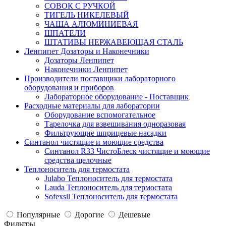
СОВОК С РУЧКОЙ
ТИГЕЛЬ НИКЕЛЕВЫЙ
ЧАША АЛЮМИНИЕВАЯ
ШПАТЕЛИ
ШТАТИВЫ НЕРЖАВЕЮЩАЯ СТАЛЬ
Ленпипет Дозаторы и Наконечники
Дозаторы Ленпипет
Наконечники Ленпипет
Производители поставщики лабораторного
оборудования и приборов
Лабораторное оборудование - Поставщик
Расходные материалы для лаборатории
Оборудование вспомогательное
Тарелочка для взвешивания одноразовая
Фильтрующие шприцевые насадки
Синтанол чистящие и моющие средства
Синтанол R33 ЧистоБлеск чистящие и моющие
средства щелочные
Теплоноситель для термостата
Julabo Теплоноситель для термостата
Lauda Теплоноситель для термостата
Sofexsil Теплоноситель для термостата
Популярные
Дорогие
Дешевые
Фильтры