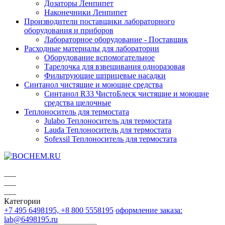
Дозаторы Ленпипет
Наконечники Ленпипет
Производители поставщики лабораторного
оборудования и приборов
Лабораторное оборудование - Поставщик
Расходные материалы для лаборатории
Оборудование вспомогательное
Тарелочка для взвешивания одноразовая
Фильтрующие шприцевые насадки
Синтанол чистящие и моющие средства
Синтанол R33 ЧистоБлеск чистящие и моющие
средства щелочные
Теплоноситель для термостата
Julabo Теплоноситель для термостата
Lauda Теплоноситель для термостата
Sofexsil Теплоноситель для термостата
Категории
+7 495 6498195, +8 800 5558195
оформление заказа:
lab@6498195.ru