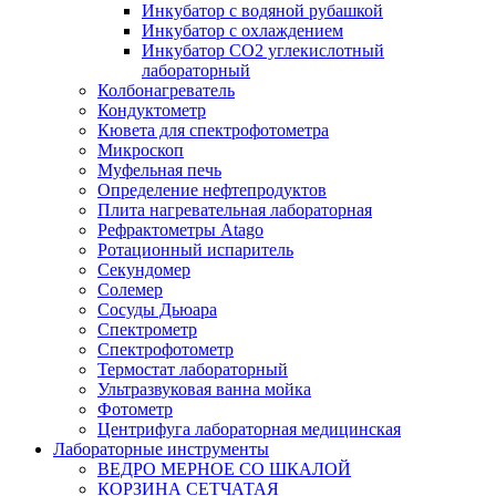
Инкубатор с водяной рубашкой
Инкубатор с охлаждением
Инкубатор СО2 углекислотный
лабораторный
Колбонагреватель
Кондуктометр
Кювета для спектрофотометра
Микроскоп
Муфельная печь
Определение нефтепродуктов
Плита нагревательная лабораторная
Рефрактометры Atago
Ротационный испаритель
Секундомер
Солемер
Сосуды Дьюара
Спектрометр
Спектрофотометр
Термостат лабораторный
Ультразвуковая ванна мойка
Фотометр
Центрифуга лабораторная медицинская
Лабораторные инструменты
ВЕДРО МЕРНОЕ СО ШКАЛОЙ
КОРЗИНА СЕТЧАТАЯ