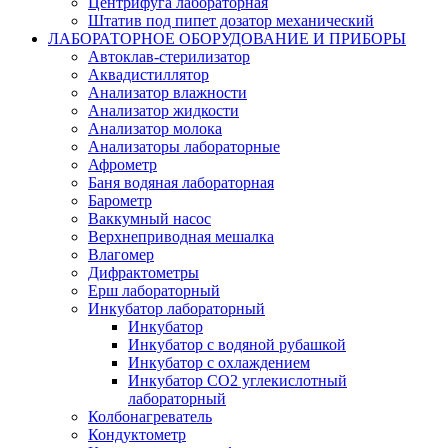
Центрифуга лабораторная
Штатив под пипет дозатор механический
ЛАБОРАТОРНОЕ ОБОРУДОВАНИЕ И ПРИБОРЫ
Автоклав-стерилизатор
Аквадистиллятор
Анализатор влажности
Анализатор жидкости
Анализатор молока
Анализаторы лабораторные
Афрометр
Баня водяная лабораторная
Барометр
Ваккумный насос
Верхнеприводная мешалка
Влагомер
Дифрактометры
Ерш лабораторный
Инкубатор лабораторный
Инкубатор
Инкубатор с водяной рубашкой
Инкубатор с охлаждением
Инкубатор СО2 углекислотный
лабораторный
Колбонагреватель
Кондуктометр