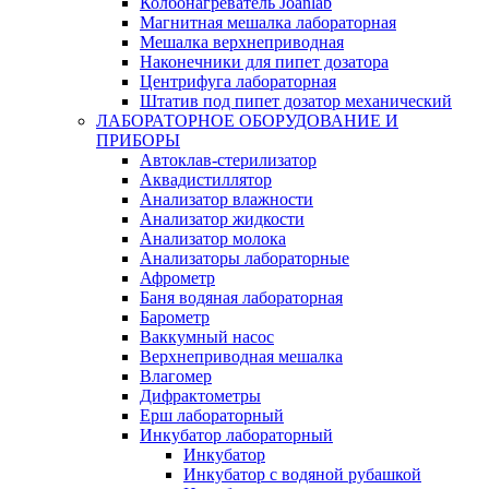
Колбонагреватель Joanlab
Магнитная мешалка лабораторная
Мешалка верхнеприводная
Наконечники для пипет дозатора
Центрифуга лабораторная
Штатив под пипет дозатор механический
ЛАБОРАТОРНОЕ ОБОРУДОВАНИЕ И
ПРИБОРЫ
Автоклав-стерилизатор
Аквадистиллятор
Анализатор влажности
Анализатор жидкости
Анализатор молока
Анализаторы лабораторные
Афрометр
Баня водяная лабораторная
Барометр
Ваккумный насос
Верхнеприводная мешалка
Влагомер
Дифрактометры
Ерш лабораторный
Инкубатор лабораторный
Инкубатор
Инкубатор с водяной рубашкой