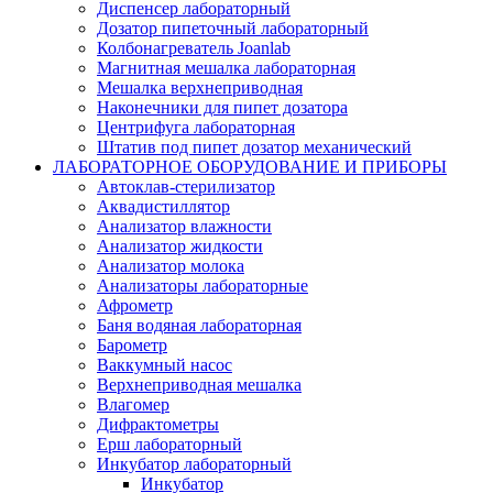
Диспенсер лабораторный
Дозатор пипеточный лабораторный
Колбонагреватель Joanlab
Магнитная мешалка лабораторная
Мешалка верхнеприводная
Наконечники для пипет дозатора
Центрифуга лабораторная
Штатив под пипет дозатор механический
ЛАБОРАТОРНОЕ ОБОРУДОВАНИЕ И ПРИБОРЫ
Автоклав-стерилизатор
Аквадистиллятор
Анализатор влажности
Анализатор жидкости
Анализатор молока
Анализаторы лабораторные
Афрометр
Баня водяная лабораторная
Барометр
Ваккумный насос
Верхнеприводная мешалка
Влагомер
Дифрактометры
Ерш лабораторный
Инкубатор лабораторный
Инкубатор