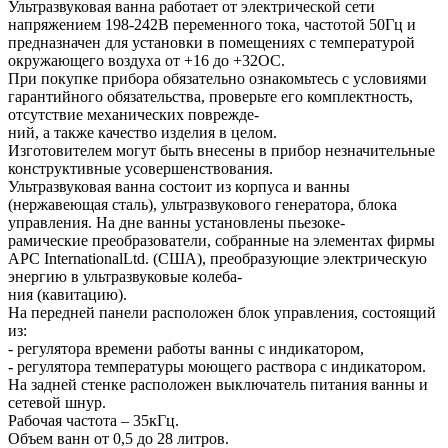
Ультразвуковая ванна работает от электрической сети
напряжением 198-242В переменного тока, частотой 50Гц и
предназначен для установки в помещениях с температурой
окружающего воздуха от +16 до +32ОС.
При покупке прибора обязательно ознакомьтесь с условиями
гарантийного обязательства, проверьте его комплектность,
отсутствие механических поврежде-
ний, а также качество изделия в целом.
Изготовителем могут быть внесены в прибор незначительные
конструктивные усовершенствования.
Ультразвуковая ванна состоит из корпуса и ванны
(нержавеющая сталь), ультразвукового генератора, блока
управления. На дне ванны установлены пьезоке-
рамические преобразователи, собранные на элементах фирмы
APC InternationalLtd. (США), преобразующие электрическую
энергию в ультразвуковые колеба-
ния (кавитацию).
На передней панели расположен блок управления, состоящий
из:
- регулятора времени работы ванны с индикатором,
- регулятора температуры моющего раствора с индикатором.
На задней стенке расположен выключатель питания ванны и
сетевой шнур.
Рабочая частота – 35кГц.
Объем ванн от 0,5 до 28 литров.